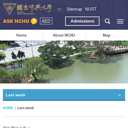
:::
Sitemap
NUST
AED
Admissions
Home
About NCHU
Map
Last week
HOME
Last week