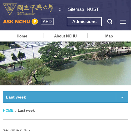
:::
Sitemap
NUST
AED
Admissions
Home
About NCHU
Map
Last week
HOME
Last week