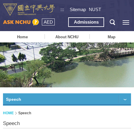
:::
Sitemap
NUST
AED
Admissions
Home
About NCHU
Map
Speech
HOME
Speech
Speech