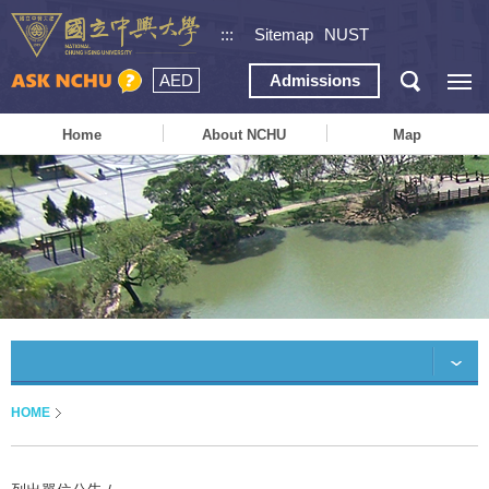
:::
Sitemap
NUST
AED
Admissions
Home
About NCHU
Map
HOME