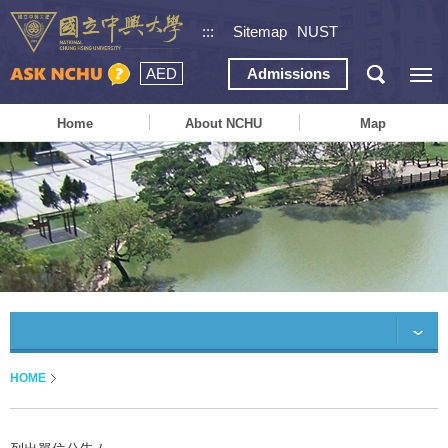
:::
Sitemap
NUST
AED
Admissions
Home
About NCHU
Map
HOME