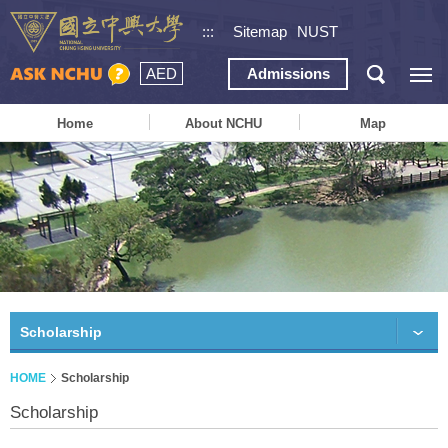
:::
Sitemap
NUST
AED
Admissions
Home
About NCHU
Map
Scholarship
HOME
Scholarship
Scholarship