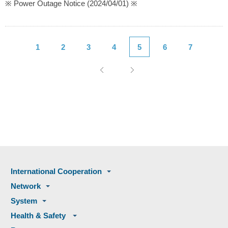
※ Power Outage Notice (2024/04/01) ※
1
2
3
4
5
6
7
International Cooperation
Network
System
Health & Safety