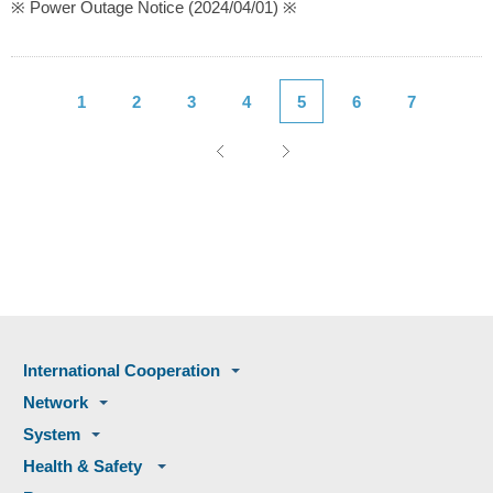
※ Power Outage Notice (2024/04/01) ※
1
2
3
4
5
6
7
International Cooperation
Network
System
Health & Safety