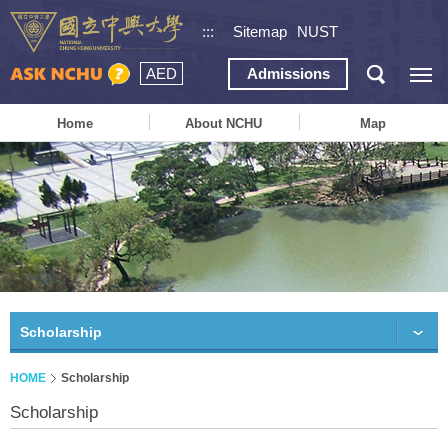
:::
Sitemap
NUST
AED
Admissions
Home
About NCHU
Map
Scholarship
HOME
Scholarship
Scholarship