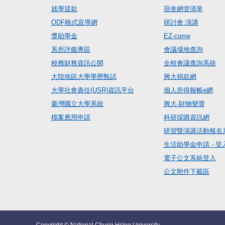
就學貸款
宿舍網管清單
ODF格式宣導網
研討會.演講
獎助學金
EZ-come
系所評鑑專區
會議場地查詢
校務財務資訊公開
全校會議查詢系統
大陸地區大學學歷甄試
興大捐款網
大學社會責任(USR)資訊平台
個人所得報帳e網
臺灣國立大學系統
興大-財物變賣
檔案應用申請
科研採購資訊網
研習暨演講活動報名
生活助學金申請 - 登
電子公文系統登入
公文附件下載區