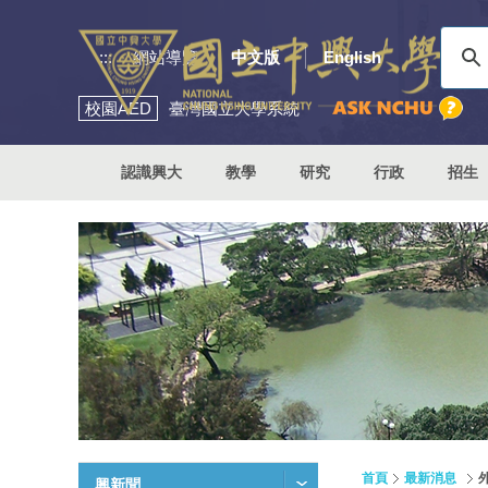
:::
網站導覽
中文版
English
校園
AED
臺灣國立大學系統
認識興大
教學
研究
行政
招生
首頁
最新消息
興新聞