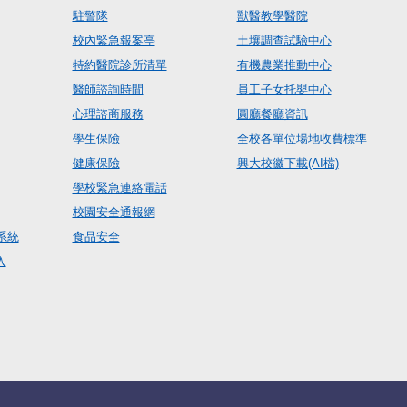
駐警隊
獸醫教學醫院
校內緊急報案亭
土壤調查試驗中心
特約醫院診所清單
有機農業推動中心
醫師諮詢時間
員工子女托嬰中心
心理諮商服務
圓廳餐廳資訊
學生保險
全校各單位場地收費標準
健康保險
興大校徽下載(AI檔)
學校緊急連絡電話
校園安全通報網
系統
食品安全
入