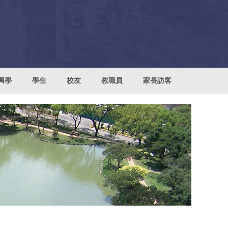
興學
學生
校友
教職員
家長訪客