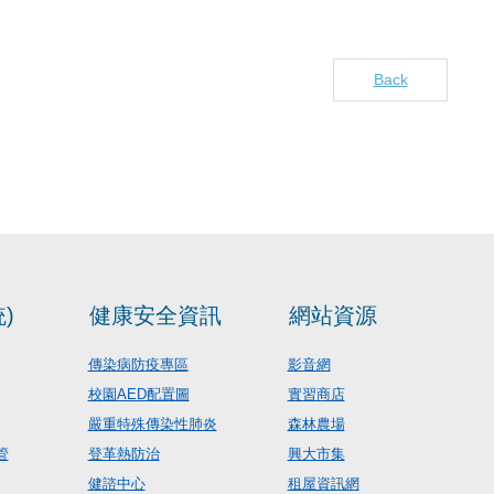
Back
)
健康安全資訊
網站資源
傳染病防疫專區
影音網
校園AED配置圖
實習商店
嚴重特殊傳染性肺炎
森林農場
管
登革熱防治
興大市集
健諮中心
租屋資訊網