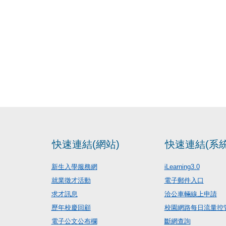
快速連結(網站)
快速連結(系統
新生入學服務網
iLearning3.0
就業徵才活動
電子郵件入口
求才訊息
洽公車輛線上申請
歷年校慶回顧
校園網路每日流量控
電子公文公布欄
斷網查詢