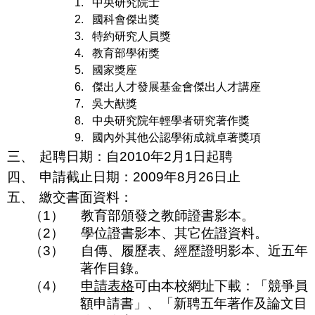
1.
中央研究院士
2.
國科會傑出獎
3.
特約研究人員獎
4.
教育部學術獎
5.
國家獎座
6.
傑出人才發展基金會傑出人才講座
7.
吳大猷獎
8.
中央研究院年輕學者研究著作獎
9.
國內外其他公認學術成就卓著獎項
三、
起聘日期：自
2010
年
2
月
1
日
起聘
四、
申請截止日期：
2009
年
8
月
26
日
止
五、
繳交書面資料：
（1）
教育部頒發之教師證書影本。
（2）
學位證書影本、其它佐證資料。
（3）
自傳、履歷表、經歷證明影本、近五年
著作目錄。
（4）
申請表格
可由本校網址下載：「競爭員
額申請書」、「新聘五年著作及論文目