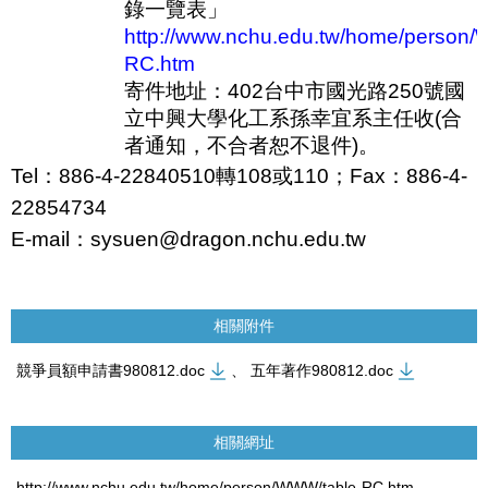
錄一覽表」
http://www.nchu.edu.tw/home/person/
RC.htm
寄件地址：
402
台中市國光路
250
號國
立中興大學化工系孫幸宜系主任收
(
合
者通知，不合者恕不退件
)
。
Tel
：
886-4-22840510
轉
108
或
110
；
Fax
：
886-4-
22854734
E-mail
：
sysuen@dragon.nchu.edu.tw
相關附件
競爭員額申請書980812.doc
、
五年著作980812.doc
相關網址
http://www.nchu.edu.tw/home/person/WWW/table-RC.htm