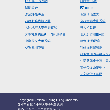
ODF格式宣導網
研討會.演講
獎助學金
EZ-come
系所評鑑專區
會議場地查詢
校務財務資訊公開
全校會議查詢系統
大陸地區大學學歷甄試
興大捐款網
大學社會責任(USR)資訊平台
個人所得報帳e網
臺灣國立大學系統
興大-財物變賣
檔案應用申請
科研採購資訊網
研習暨演講活動報名
生活助學金申請 - 登
電子公文系統登入
公文附件下載區
Copyright © National Chung Hsing University
版權所有 國立中興大學全球資訊網
402202 台中市南區興大路145號