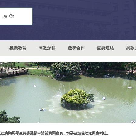
推廣教育
高教深耕
產學合作
重要連結
捐款
莫拉克颱風學生災害受損申請補助調查表，填妥後請儘速送回生輔組。