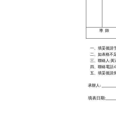
導
師
一、
填妥後請
二、
如表格不
三、
聯絡人
:
黃
四、
聯絡電話
:
五、填妥後請先
承辦人
:
填表日期
: