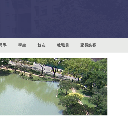
興學
學生
校友
教職員
家長訪客