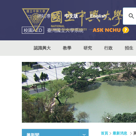
:::
網站導覽
中文版
English
校園
AED
臺灣國立大學系統
認識興大
教學
研究
行政
招生
首頁
最新消息
興新聞