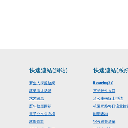
快速連結(網站)
快速連結(系統
新生入學服務網
iLearning3.0
就業徵才活動
電子郵件入口
求才訊息
洽公車輛線上申請
歷年校慶回顧
校園網路每日流量控
電子公文公布欄
斷網查詢
就學貸款
宿舍網管清單