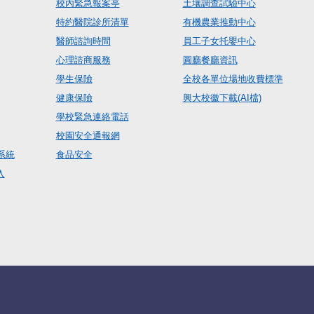
校內緊急報案亭
土壤調查試驗中心
特約醫院診所清單
有機農業推動中心
醫師諮詢時間
員工子女托嬰中心
心理諮商服務
圓廳餐廳資訊
學生保險
全校各單位場地收費標準
健康保險
興大校徽下載(AI檔)
學校緊急連絡電話
校園安全通報網
系統
食品安全
入