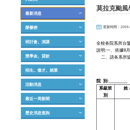
莫拉克颱風
最新消息
更新時間：2009-08-
榮譽榜
研討會。演講
全校各院系所台鑒(
:
8
說明
一、依據
獎學金。貸款
二、請各系所
招生。徵才。就業
院
別
:
活動消息
系級班
姓
別
最近一周新聞
歷史消息查詢