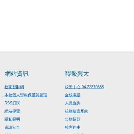
網站資訊
聯繫興大
校園智財網
校安中心 04-22870885
本校個人資料保護與管理
全校電話
RSS訂閱
人員查詢
網站導覽
校務建言系統
隱私聲明
失物招領
資訊安全
校內停車