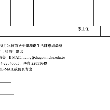
系主任
于
8
月
24
日前送至學務處生活輔導組彙整
足，請自行影印
淑美
E-MAIL:living@dragon.nchu.edu.tw
04-22840663
、傳真
:22851649
E-MAIL或傳真寄出