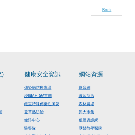
Back
)
健康安全資訊
網站資源
傳染病防疫專區
影音網
校園AED配置圖
實習商店
嚴重特殊傳染性肺炎
森林農場
管
登革熱防治
興大市集
健諮中心
租屋資訊網
駐警隊
獸醫教學醫院