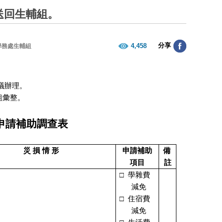
送回生輔組。
分享
4,458
學務處生輔組
議辦理。
組彙整。
申請補助調查表
災 損 情 形
申請補助
備
項目
註
□
學雜費
減免
□
住宿費
減免