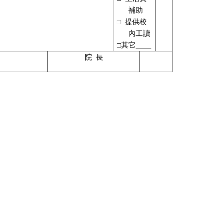
補助
□
提供校
內工讀
□其它
院
長