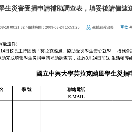
學生災害受損申請補助調查表，填妥後請儘速
單位
18 09:21:32 / 張貼時間：2009-08-24 15:53:25
生輔組黃淑美
最速件):
14
月
日校長主持因應「莫拉克颱風」協助受災學生安心就學
措施會
8
24
協助完成填報學生災損申請補助調查表，並於
月
日
前送
生活輔導
國立中興大學莫拉克颱風學生災損
 名
學 號
聯絡電話
E-MAIL