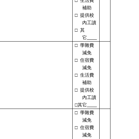
□
生活費
補助
□
提供校
內工讀
□
其
它
□
學雜費
減免
□
住宿費
減免
□
生活費
補助
□
提供校
內工讀
□其它
□
學雜費
減免
□
住宿費
減免