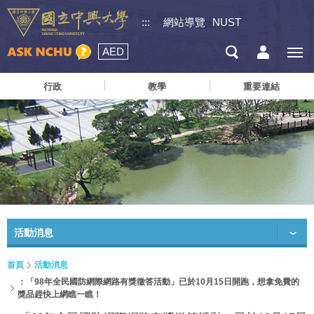
:::
網站導覽
NUST
AED
行政
教學
重要連結
活動消息
首頁
活動消息
：「98年全民國防網際網路有獎徵答活動」已於10月15日開跑，想拿免費的
獎品趕快上網瞧一瞧！