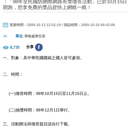
：「98年全民國防網際網路有獎徵答活動」已於10月15日
開跑，想拿免費的獎品趕快上網瞧一瞧！
更新時間：2009-10-13 12:52:19 / 張貼時間：2009-10-16 09:42:08
單位
學務處學安室
分享
8,735
一、對象：具中華民國國籍之國人皆可參加。
二、時間：
(
)
98
10
15
11
15
一
徵答時間：
年
月
日
至
月
日
止。
(
)
98
12
1
二
抽獎時間：
年
月
日
舉行。
三、活動辦法與徵答題目請自行下載。