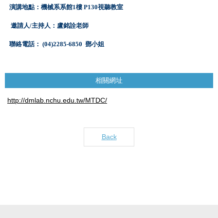
演講地點：機械系系館
1
樓
P130
視聽教室
邀請人
/
主持人：盧銘詮老師
聯絡
電話：
(04)2285-6850
鄧小姐
相關網址
http://dmlab.nchu.edu.tw/MTDC/
Back