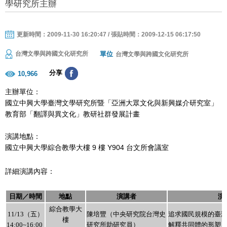
學研究所主辦
更新時間：2009-11-30 16:20:47 / 張貼時間：2009-12-15 06:17:50
單位
台灣文學與跨國文化研究所
台灣文學與跨國文化研究所
分享
10,966
主辦單位：
國立中興大學臺灣文學研究所暨「亞洲大眾文化與新興媒介研究室」
教育部「翻譯與異文化」教研社群發展計畫
演講地點：
國立中興大學綜合教學大樓 9 樓 Y904 台文所會議室
詳細演講內容：
日期／時間
地點
演講者
演
綜合教學大
11/13
（五）
陳培豐（中央研究院台灣史
追求國民規模的臺
樓
14:00~16:00
研究所助研究員）
解釋共同體的形塑