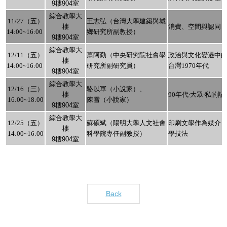
9樓904室
綜合教學大
11/27
（五）
王志弘（台灣大學建築與城
樓
消費、空間與認同
14:00~16:00
鄉研究所副教授）
9樓904室
綜合教學大
12/11
（五）
蕭阿勤（中央研究院社會學
政治與文化變遷中
樓
14:00~16:00
研究所副研究員）
台灣
1970
年代
9樓904室
綜合教學大
12/16
（三）
駱以軍（小說家）、
樓
90
年代
‧
大眾
‧
私的記
16:00~18:00
陳雪（小說家）
9樓904室
綜合教學大
12/25
（五）
蘇碩斌（陽明大學人文社會
印刷文學作為媒介
樓
14:00~16:00
科學院專任副教授）
學技法
9樓904室
Back