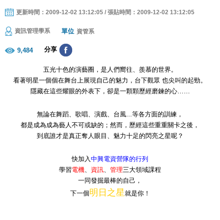
更新時間：2009-12-02 13:12:05 / 張貼時間：2009-12-02 13:12:05
單位
資訊管理學系
資管系
分享
9,484
五光十色的演藝圈，是人們嚮往、羨慕的世界。
看著明星一個個在舞台上展現自己的魅力，台下觀眾 也尖叫的起勁。
隱藏在這些耀眼的外表下，卻是一顆顆歷經磨鍊的心……
無論在舞蹈、歌唱、演戲、台風...等各方面的訓練，
都是成為成為藝人不可或缺的；然而，歷經這些重重關卡之後，
到底誰才是真正奪人眼目、魅力十足的閃亮之星呢？
快加入
中興電資營隊的行列
學習
電機
、
資訊
、
管理
三大領域課程
一同發掘最棒的自己，
明日之星
下一個
就是你！