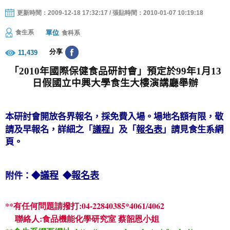
更新時間：2009-12-18 17:32:17 / 張貼時間：2010-01-07 10:19:18
單位
食生系
食科系
分享
11,439
「
2010
年國際保健食品研討會」預定於
99
年
1
月
13
日假國立中興大學食生大樓演講廳舉辦
本研討會開放各界報名，採免費入場。場地名額有限，敬
請及早報名，詳細之
「
議程
」及「
報名表
」
請見食生系網
頁。
議程
報名表
附件：◆
◆
**
:04-22840385*4061/4062
有任何問題請撥打
:
聯絡人
食品機能化學研究室
蔡韶恩小姐