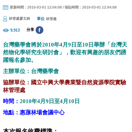
更新時間：2010-03-01 12:04:08 / 張貼時間：2010-03-01 12:04:08
單位
林管處廖文綺
林管處
分享
9,913
台灣藥學會將於
2010
年
4
月
9
日
至
10
日舉辦「台灣天
然物化學研究生研討會」，歡迎有興趣的朋友們踴
躍報名參加。
主辦單位：台灣藥學會
協辦單位：國立中興大學農業暨自然資源學院實驗
林管理處
時間：
2010
年
4
月
9
日
至
4
月
10
日
地點：惠蓀林場會議中心
本次報名收費標準：