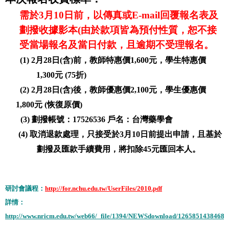
需於
3
月
10
日前，以傳真或
E-mail
回覆報名表及
劃撥收據影本
(
由於款項皆為預付性質，恕不接
受當場報名及當日付款，且逾期不受理報名。
(1)
2
月28
日
(
含
)
前，教師特惠價
1,600
元，學生特惠價
1,300
元
(75
折
)
(2)
2
月28
日
(
含
)
後，教師優惠價
2,100
元，學生優惠價
1,800
元
(
恢復原價
)
(3) 劃撥帳號：
17526536
戶名：台灣藥學會
(4)
取消退款處理，只接受於
3
月
10
日
前提出申請，且基於
劃撥及匯款手續費用，將扣除
45
元匯回本人。
研討會議程：
http://for.nchu.edu.tw/UserFiles/2010.pdf
詳情：
http://www.nricm.edu.tw/web66/_file/1394/NEWSdownload/1265851438468fil