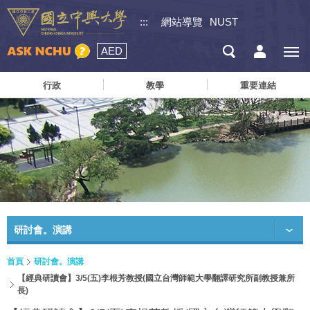
:::
網站導覽
NUST
AED
行政
教學
重要連結
研討會。演講
首頁
研討會。演講
【經典研讀會】3/5(五)李根芳教授(國立台灣師範大學翻譯研究所副教授兼所
長)