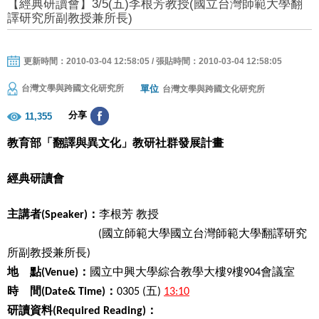
【經典研讀會】3/5(五)李根芳教授(國立台灣師範大學翻
譯研究所副教授兼所長)
更新時間：2010-03-04 12:58:05 / 張貼時間：2010-03-04 12:58:05
單位
台灣文學與跨國文化研究所
台灣文學與跨國文化研究所
分享
11,355
教育部「翻譯與異文化」教研社群發展計畫
經典研讀會
主講者
：
李根芳
教授
(Speaker)
國立師範大學國立台灣師範大學翻譯研究
(
所副教授兼所長
)
地 點
：
國立中興大學綜合教學大樓
樓
會議室
(Venue)
9
904
時 間
(Date& Time)：
0305 (
五
)
13:10
讀資料
研
(Required Reading)：