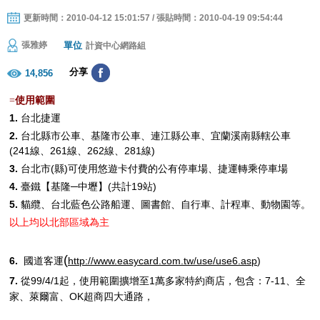
更新時間：2010-04-12 15:01:57 / 張貼時間：2010-04-19 09:54:44
單位
張雅婷
計資中心網路組
分享
14,856
使用範圍
=
1.
台北捷運
2.
台北縣市公車、基隆市公車、連江縣公車、宜蘭溪南縣轄公車
(
241
線、
261
線、
262
線、
281
線
)
3.
台北市
(
縣
)
可使用悠遊卡付費的公有停車場、捷運轉乘停車場
4.
臺鐵【基隆─中壢】
(
共計
19
站
)
5.
貓纜、台北藍色公路船運、圖書館、自行車、計程車、動物園等。
以上均以北部區域為主
(
6.
http://www.easycard.com.tw/use/use6.asp
)
國道客運
7.
從
99/4/1
起，使用範圍擴增至
1
萬多家特約商店，包含：
7-11
、全
家、萊爾富、
OK
超商四大通路，