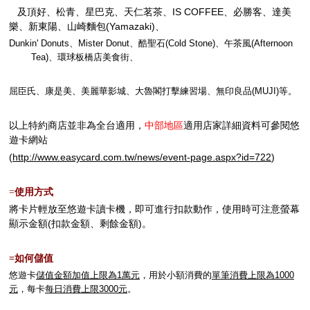
及頂好、松青、星巴克、天仁茗茶、
IS COFFEE
、必勝客、達美
樂、新東陽、山崎麵包
(Yamazaki
)
、
Dunkin' Donuts
、
Mister Donut
、酷聖石
(Cold Stone)
、午茶風
(Afternoon
Tea)
、環球板橋店美食街、
屈臣氏、康是美、美麗華影城、大魯閣打擊練習場、無印良品
(MUJI)
等。
以上特約商店並非為全台適用，
中部地區
適用店家
詳細資料可參閱悠
遊卡網站
(
http://www.easycard.com.tw/news/event-page.aspx?id=722
)
使用方式
=
將卡片輕放至悠遊卡讀卡機，即可進行扣款動作，使用時可注意螢幕
顯示金額
(
扣款金額、剩餘金額
)
。
如何儲值
=
悠遊卡
儲值金額加值上限為
1
萬元
，用於小額消費的
單筆消費上限為
1000
元
，每卡
每日消費上限
3000
元
。