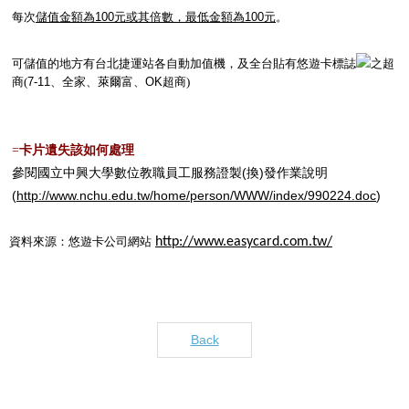
每次
儲值金額為
100
元或其倍數，最低金額為
100
元
。
可儲值的地方有台北捷運站各自動加值機，及全台貼有悠遊卡標誌
之超
商
(
7-11
、全家、萊爾富、
OK
超商
)
卡片遺失該如何處理
=
參閱國立中興大學數位教職員工服務證製
(
換
)
發作業說明
(
http://www.nchu.edu.tw/home/person/WWW/index/990224.doc
)
資料來源：悠遊卡公司網站
http://www.easycard.com.tw/
Back