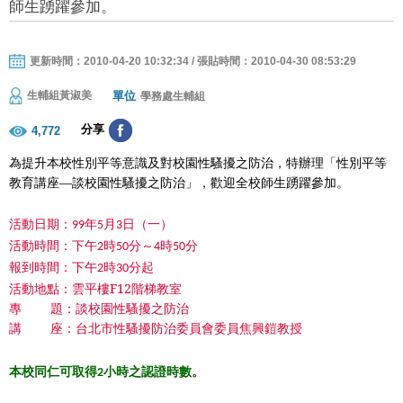
師生踴躍參加。
更新時間：2010-04-20 10:32:34 / 張貼時間：2010-04-30 08:53:29
單位
生輔組黃淑美
學務處生輔組
分享
4,772
為提升本校性別平等意識及對校園性騷擾之防治，特辦理「性別平等
教育講座—
談校園性騷擾之防治」，歡迎全校師生踴躍參加。
活動日期：
年
月
日（一）
99
5
3
活動時間：下午
時
分～
時
分
2
50
4
50
報到時間：下午
時
分起
2
30
活動地點：雲平樓F12階梯教室
專 題：
談校園性騷擾之防治
講 座：台北市性騷擾防治委員會委員焦興鎧教授
本校同仁可取得
小時之認證時數。
2