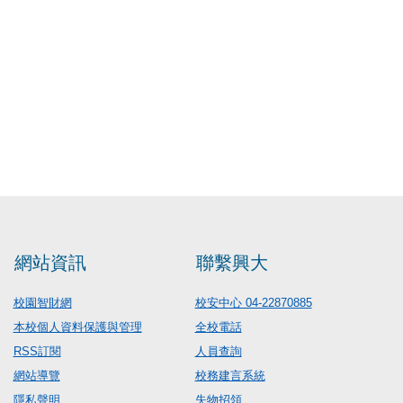
網站資訊
聯繫興大
校園智財網
校安中心 04-22870885
本校個人資料保護與管理
全校電話
RSS訂閱
人員查詢
網站導覽
校務建言系統
隱私聲明
失物招領