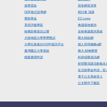
就學貸款
宿舍網管清單
ODF格式宣導網
研討會.演講
獎助學金
EZ-come
系所評鑑專區
會議場地查詢
校務財務資訊公開
全校會議查詢系統
大陸地區大學學歷甄試
興大捐款網
大學社會責任(USR)資訊平台
個人所得報帳e網
臺灣國立大學系統
興大-財物變賣
檔案應用申請
科研採購資訊網
研習暨演講活動報名
生活助學金申請 - 登
電子公文系統登入
公文附件下載區