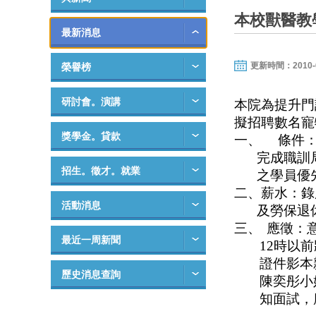
本校獸醫教
最新消息
更新時間：2010-06-
榮譽榜
研討會。演講
本院為提升門
擬招聘數名寵
獎學金。貸款
一、
條件
完成職訓
招生。徵才。就業
之學員優
二、薪水：錄
活動消息
及勞保退
三、
應徵：
最近一周新聞
12
時以前
證件影本
歷史消息查詢
陳奕彤
小
知面試，