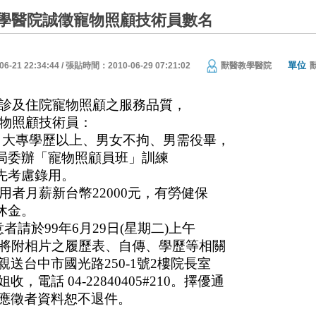
學醫院誠徵寵物照顧技術員數名
單位
21 22:34:44 / 張貼時間：2010-06-29 07:21:02
獸醫教學醫院
診及住院寵物照顧之服務品質，
物照顧技術員：
：大專學歷以上、男女不拘、男需役畢，
局委辦「寵物照顧員班」訓練
先考慮錄用。
用者月薪新台幣
22000
元，有勞健保
休金。
意者請於
99
年
6
月
29
日
(
星期二
)
上午
將附相片之履歷表、自傳、學歷等相關
親送台中市國光路
250-1
號
2
樓院長室
姐收，電話
04-22840405#210
。擇優通
應徵者資料恕不退件。