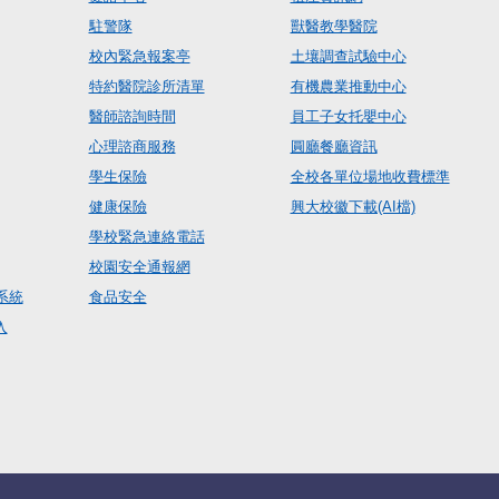
駐警隊
獸醫教學醫院
校內緊急報案亭
土壤調查試驗中心
特約醫院診所清單
有機農業推動中心
醫師諮詢時間
員工子女托嬰中心
心理諮商服務
圓廳餐廳資訊
學生保險
全校各單位場地收費標準
健康保險
興大校徽下載(AI檔)
學校緊急連絡電話
校園安全通報網
系統
食品安全
入