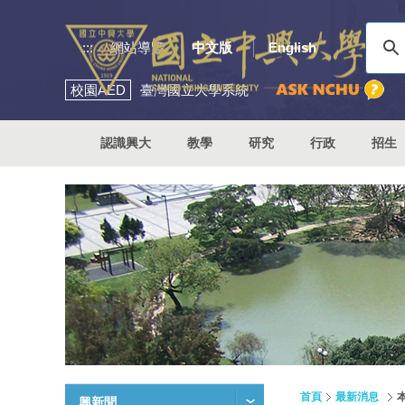
:::
網站導覽
中文版
English
校園
AED
臺灣國立大學系統
認識興大
教學
研究
行政
招生
首頁
最新消息
興新聞