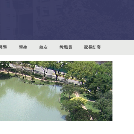
興學
學生
校友
教職員
家長訪客