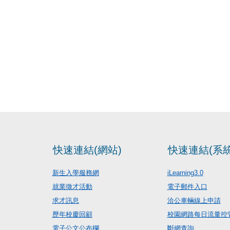
快速連結(網站)
快速連結(系統
新生入學服務網
iLearning3.0
就業徵才活動
電子郵件入口
求才訊息
洽公車輛線上申請
歷年校慶回顧
校園網路每日流量控
電子公文公布欄
斷網查詢