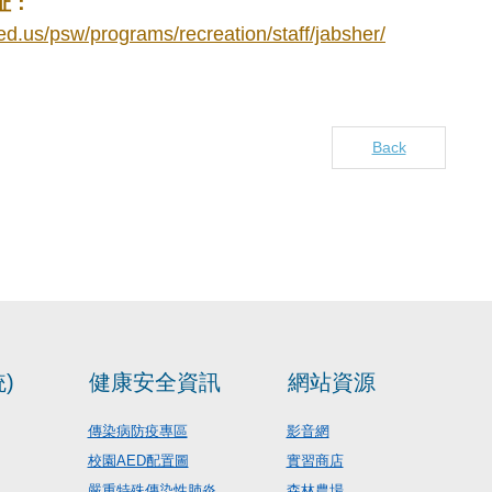
址：
fed.us/psw/programs/recreation/staff/jabsher/
Back
)
健康安全資訊
網站資源
傳染病防疫專區
影音網
校園AED配置圖
實習商店
嚴重特殊傳染性肺炎
森林農場