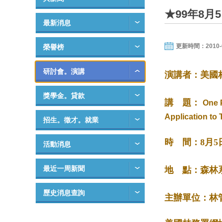
★99年8
最新消息
更新時間：2010-07-
榮譽榜
研討會。演講
演講者：美國林務署
獎學金。貸款
講 題：
One 
Application to
招生。徵才。就業
時 間：
8
月
5
活動消息
最近一周新聞
地 點：森林
歷史消息查詢
主辦單位：林