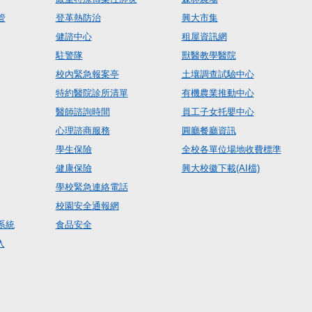
管
登革熱防治
興大市集
健諮中心
租屋資訊網
駐警隊
獸醫教學醫院
校內緊急報案亭
土壤調查試驗中心
特約醫院診所清單
有機農業推動中心
醫師諮詢時間
員工子女托嬰中心
心理諮商服務
圓廳餐廳資訊
學生保險
全校各單位場地收費標準
健康保險
興大校徽下載(AI檔)
學校緊急連絡電話
校園安全通報網
系統
食品安全
入