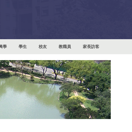
興學
學生
校友
教職員
家長訪客