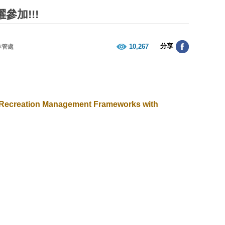
加!!!
分享
10,267
林管處
to Recreation Management Frameworks
with