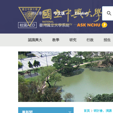
:::
網站導覽
中文版
English
校園
AED
臺灣國立大學系統
認識興大
教學
研究
行政
招生
首頁
研討會。演講
興新聞