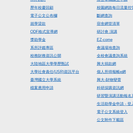
歷年校慶回顧
校園網路每日流量控
電子公文公布欄
斷網查詢
就學貸款
宿舍網管清單
ODF格式宣導網
研討會.演講
獎助學金
EZ-come
系所評鑑專區
會議場地查詢
校務財務資訊公開
全校會議查詢系統
大陸地區大學學歷甄試
興大捐款網
大學社會責任(USR)資訊平台
個人所得報帳e網
臺灣國立大學系統
興大-財物變賣
檔案應用申請
科研採購資訊網
研習暨演講活動報名
生活助學金申請 - 登
電子公文系統登入
公文附件下載區