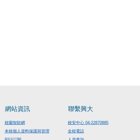
網站資訊
聯繫興大
校園智財網
校安中心 04-22870885
本校個人資料保護與管理
全校電話
RSS訂閱
人員查詢