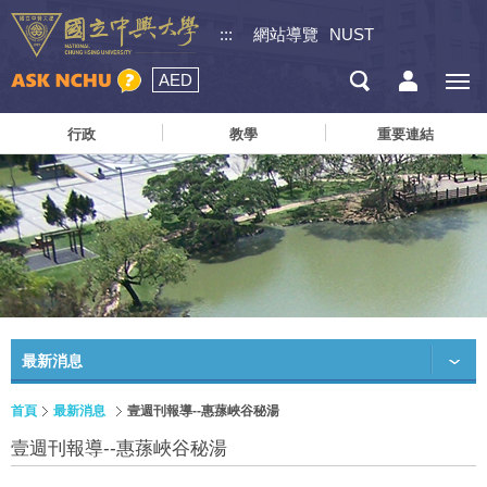
:::
網站導覽
NUST
AED
行政
教學
重要連結
最新消息
首頁
最新消息
壹週刊報導--惠蓀峽谷秘湯
壹週刊報導--惠蓀峽谷秘湯