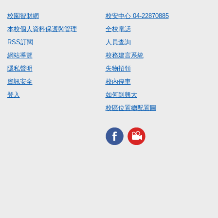
校園智財網
校安中心 04-22870885
本校個人資料保護與管理
全校電話
RSS訂閱
人員查詢
網站導覽
校務建言系統
隱私聲明
失物招領
資訊安全
校內停車
登入
如何到興大
校區位置總配置圖