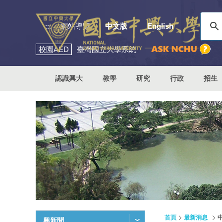
:::
網站導覽
中文版
English
校園
AED
臺灣國立大學系統
認識興大
教學
研究
行政
招生
首頁
最新消息
興新聞