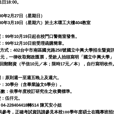
1
18:00
日
。
：
00
2
27
年
月
日（星期日）
00
3
19
404
年
月
日（星期六）於土木環工大樓
教室
：
99
10
19
買：
年
月
日
起在校門口警衛室發售。
99
12
10
章：
年
月
日前受理函購簡章。
402
250
方式：
台中市南區國光路
號國立中興大學招生暨資
0
元，一律收取郵政匯票，受款人抬頭寫明「國立中興大學
10
17
回郵郵資（平信
元／本；限時
元／本），自行寫明收件
：
間：原則週一至週五晚上及週六。
30
6
分：
學分（含畢業論文
學分）。
基數：依學年度校訂研究生之收費標準。
費：伍仟元。
04-228404418
514
：
轉
陳芃安
小姐
供參考，正確考試資訊請參見本校
100
學年度碩士在職專班招