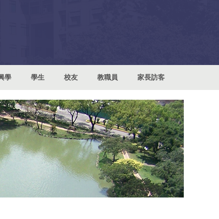
興學
學生
校友
教職員
家長訪客