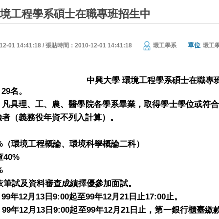
環境工程學系碩士在職專班招生中
單位
01 14:41:18 / 張貼時間：2010-12-01 14:41:18
環工學系
環工
中興大學
環境工程學系碩士在職專
29
：
名。
：
凡具理、工、農、醫學院各學系畢業，取得學士學位或符
驗者（義務役年資不列入計算）
。
：
%
（環境工程概論、環境科學概論二科）
40%
查
%
依筆試及資料審查成績擇優參加面試。
99
12
13
9:00
99
12
21
17:00
：
年
月
日
起至
年
月
日
止
止。
99
12
13
9:00
99
12
21
：
年
月
日
起至
年
月
日
止，第一銀行櫃臺繳