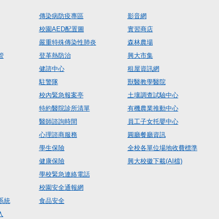
傳染病防疫專區
影音網
校園AED配置圖
實習商店
嚴重特殊傳染性肺炎
森林農場
管
登革熱防治
興大市集
健諮中心
租屋資訊網
駐警隊
獸醫教學醫院
校內緊急報案亭
土壤調查試驗中心
特約醫院診所清單
有機農業推動中心
醫師諮詢時間
員工子女托嬰中心
心理諮商服務
圓廳餐廳資訊
學生保險
全校各單位場地收費標準
健康保險
興大校徽下載(AI檔)
學校緊急連絡電話
校園安全通報網
系統
食品安全
入