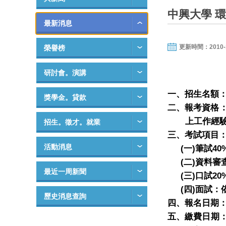
中興大學 
最新消息
更新時間：2010-12-
榮譽榜
研討會。演講
一、招生名額
獎學金。貸款
二、報考資格
上工作經
招生。徵才。就業
三、考試項目
活動消息
(
)
40
一
筆試
(
)
二
資料審
最近一周新聞
(
)
20
三
口試
(
)
四
面試：
歷史消息查詢
四、報名日期
五、繳費日期