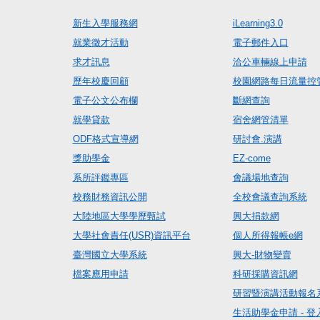
新生入學服務網
iLearning3.0
就業徵才活動
電子郵件入口
求才訊息
洽公車輛線上申請
歷年校慶回顧
校園網路每日流量控
電子公文公布欄
斷網查詢
就學貸款
宿舍網管清單
ODF格式宣導網
研討會.演講
獎助學金
EZ-come
系所評鑑專區
會議場地查詢
校務財務資訊公開
全校會議查詢系統
大陸地區大學學歷甄試
興大捐款網
大學社會責任(USR)資訊平台
個人所得報帳e網
臺灣國立大學系統
興大-財物變賣
檔案應用申請
科研採購資訊網
研習暨演講活動報名
生活助學金申請 - 登