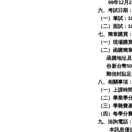
99
12
2
年
月
六、考試日期
1
（一）筆試：
1
（二）面試：
七、簡章購買
（一）現場購
（二）函購簡
函購地址及
5
份新台幣
郵信封貼足
八、相關事項
（一）上課時
（二）畢業學
（三）學雜費
（四）每學分
九、洽詢電話
本訊息僅