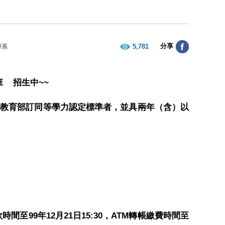
分享
5,781
學系
~~
班
招生中
合教育部訂同等學力認定標準者，並具兩年（含）以
99
12
21
15:30
ATM
款時間至
年
月
日
，
轉帳繳費時間至