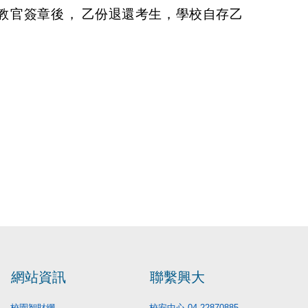
教
官簽章
後
，
乙份退還
考生
，學校自存乙
網站資訊
聯繫興大
校園智財網
校安中心 04-22870885