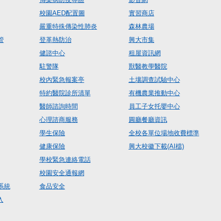
校園AED配置圖
實習商店
嚴重特殊傳染性肺炎
森林農場
管
登革熱防治
興大市集
健諮中心
租屋資訊網
駐警隊
獸醫教學醫院
校內緊急報案亭
土壤調查試驗中心
特約醫院診所清單
有機農業推動中心
醫師諮詢時間
員工子女托嬰中心
心理諮商服務
圓廳餐廳資訊
學生保險
全校各單位場地收費標準
健康保險
興大校徽下載(AI檔)
學校緊急連絡電話
校園安全通報網
系統
食品安全
入