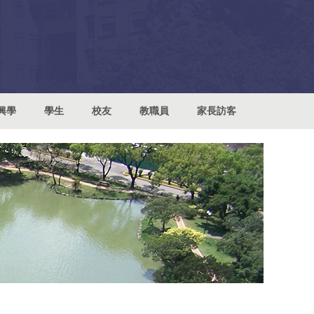
興學
學生
校友
教職員
家長訪客