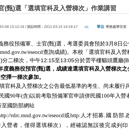
官(甄)選「選填官科及入營梯次」作業講習
單位
08 13:12:18 / 張貼時間：2011-03-15 14:19:17
學務處學安室
義務役預備軍、士官
(
甄
)
選，考選委員會預於
3
月
8
日
公
c.mnd.gov.tw
/
eseoc
d
查詢成績
)
。本校「選填官科及入營
四
)
分二梯次，中午
12:15
至
13:05
分於雲平樓貓頭鷹廳
(
年度義務役預官
(
甄
)
選，成
績達選填官科及入營梯次之
撥空擇一梯次參加。
填官科及入營梯次之公告最低基準的考生、尚未履行
民國
90
年
(
含
)
以前考取預備軍官申請併民國
100
年入營
行至國防部網站
http://rdrc.mnd.gov.tw
/
eseoc
d
或
http
:
人
才招
募
.
國
防部
.
併
入營
者
，僅
得
選填
梯
次）
，
經確
認
無誤
後完成
列印