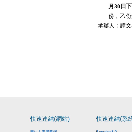
下
月
3
0
日
份，
乙
份
承辦人：譚文
快速連結(網站)
快速連結(系統
新生入學服務網
iLearning3.0