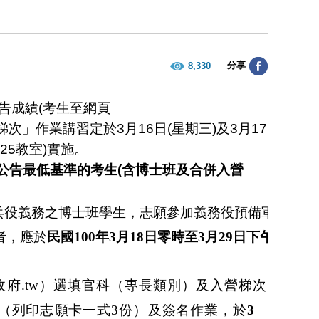
分享
8,330
告成績
(
考生至網頁
梯次」作業講習定於
3
月
16
日
(
星期三
)
及
3
月
17
B25
教室
)
實施。
公告最低基準的考生
(
含博士班及合併入營
兵役義務之博士班學生，志願參加義務役預備軍
者，應於
民國
100
年
3
月
18
日
零時至
3
月
29
日
下午
政
府
.t
w
）
選填
官
科
（
專長類
別
）
及入
營
梯
次
（列印
志
願卡一
式
3
份
）
及
簽名作業
，
於
3