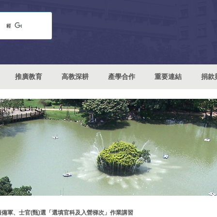
推廣教育
高教深耕
產學合作
重要連結
捐款
預備軍、士官(甄)選「選填官科及入營梯次」作業講習