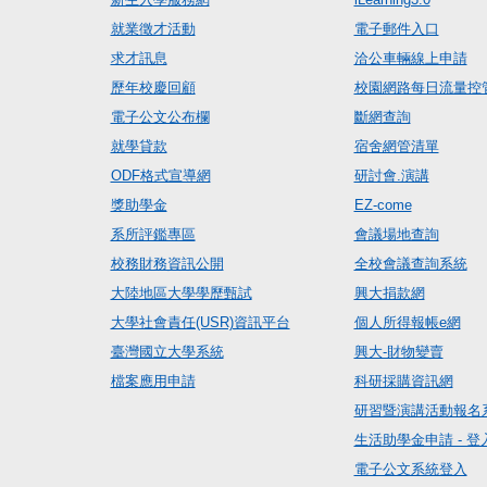
就業徵才活動
電子郵件入口
求才訊息
洽公車輛線上申請
歷年校慶回顧
校園網路每日流量控
電子公文公布欄
斷網查詢
就學貸款
宿舍網管清單
ODF格式宣導網
研討會.演講
獎助學金
EZ-come
系所評鑑專區
會議場地查詢
校務財務資訊公開
全校會議查詢系統
大陸地區大學學歷甄試
興大捐款網
大學社會責任(USR)資訊平台
個人所得報帳e網
臺灣國立大學系統
興大-財物變賣
檔案應用申請
科研採購資訊網
研習暨演講活動報名
生活助學金申請 - 登
電子公文系統登入