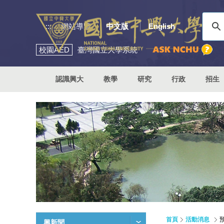
:::
網站導覽
中文版
English
校園
AED
臺灣國立大學系統
認識興大
教學
研究
行政
招生
首頁
活動消息
興新聞