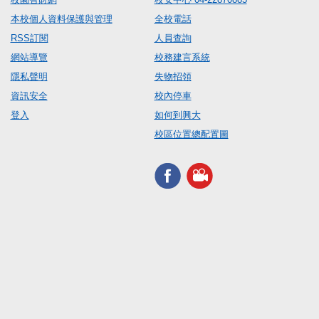
本校個人資料保護與管理
全校電話
RSS訂閱
人員查詢
網站導覽
校務建言系統
隱私聲明
失物招領
資訊安全
校內停車
登入
如何到興大
校區位置總配置圖