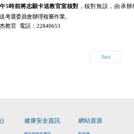
午
5
時前將
志
願卡送教官室核對
，
核
對無
誤，由
承辦
送考選委員會辦理複審作
業
。
杰教官
電話：
22840653
Back
)
健康安全資訊
網站資源
傳染病防疫專區
影音網