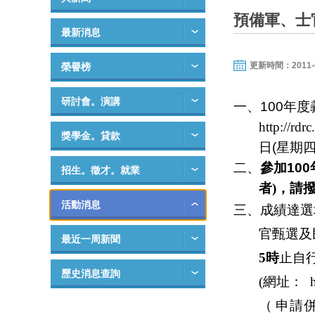
預備軍、士
最新消息
更新時間：2011-03-
榮譽榜
研討會。演講
一、
100
年度
http://rdr
獎學金。貸款
日
(
星期
二、
參加
100
招生。徵才。就業
者
)
，請
活動消息
三、成
績達選
官甄選及
最近一周新聞
5
時
止自
歷史消息查詢
(
網址：
（
申請