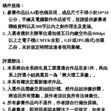
稿件規格︰
1.
參賽作品以
A4
彩色稿呈現，成品尺寸不得小於
10*10
公分，手繪及電腦製作作品皆可，並請提供參賽者
聯絡資料以及
300
字以內之創作理念及意涵。
2.
入選者應於主辦單位通知後五日內繳交作品
360dpi
以上之電子檔
(CMYK
全彩，
GIF
或
JPG
格式
)
光碟
乙份，未於規定時間送達者視同棄權。
評選辦法：
1.
本系將由全系師生員工票選適合作品至多
5
件，再
由
系上評選小組
挑選其一為「興大環工系徽」。
2.
本系有權決定重新徵求作品。
3.
入選作品需繳交原始設計檔。然作品如涉嫌抄襲，
將追回所有獎勵，原作者須自負所有法律責任。
4.
所有參賽作品均不退件，作者請自行備份原稿。
5.
凡參賽者，即視同承認本辦法之一切規定，如有未