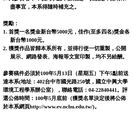
盡事宜，本系得隨時補充之。
獎勵：
1.
首獎一名獎金新台幣
5000
元，佳作
(
至多四名
)
獎金各
新台幣
1000
元。
2.
獲獎作品皆歸本系所有，並得行使一切重製，公開
展示、網路發表、海報等文宣印製，均不另給酬。
參賽稿件必須於
100
年
5
月
13
日（星期五）下午
5
點前送
達本系
(
地址：
402
台中市國光路
250
號，國立中興大學
環境工程學系辦公室）
，
聯絡電話：
04-22840441
。
評
選公佈時間：
100
年
5
月底前（獲獎名單決定後將公佈
於本系網頁
http://www.ev.nchu.edu.tw/)
。