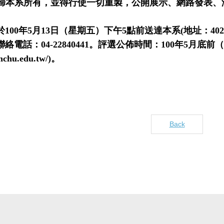
歸本系所有，並得行使一切重製，公開展示、網路發表、
於
100
年
5
月
13
日（星期五）下午
5
點前送達本系
(
地址：
402
聯絡電話：
04-22840441
。
評選公佈時間：
100
年
5
月底前（
nchu.edu.tw/)
。
Back