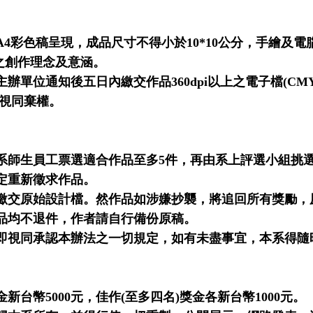
A4
彩色稿呈現，成品尺寸不得小於
10*10
公分，手繪及電
之創作理念及意涵。
主辦單位通知後五日內繳交作品
360dpi
以上之電子檔
(CM
視同棄權。
系師生員工票選適合作品至多
5
件，再
由系上評選小組
挑
定重新徵求作品。
繳交原始設計檔。然作品如涉嫌抄襲，將追回所有獎勵，
品均不退件，作者請自行備份原稿。
即視同承認本辦法之一切規定，如有未盡事宜，本系得隨
金新台幣
5000
元，佳作
(
至多四名
)
獎金各新台幣
1000
元。