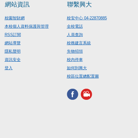
網站資訊
聯繫興大
校園智財網
校安中心 04-22870885
本校個人資料保護與管理
全校電話
RSS訂閱
人員查詢
網站導覽
校務建言系統
隱私聲明
失物招領
資訊安全
校內停車
登入
如何到興大
校區位置總配置圖