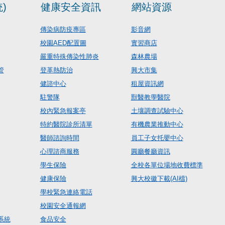
)
健康安全資訊
網站資源
傳染病防疫專區
影音網
校園AED配置圖
實習商店
嚴重特殊傳染性肺炎
森林農場
管
登革熱防治
興大市集
健諮中心
租屋資訊網
駐警隊
獸醫教學醫院
校內緊急報案亭
土壤調查試驗中心
特約醫院診所清單
有機農業推動中心
醫師諮詢時間
員工子女托嬰中心
心理諮商服務
圓廳餐廳資訊
學生保險
全校各單位場地收費標準
健康保險
興大校徽下載(AI檔)
學校緊急連絡電話
校園安全通報網
系統
食品安全