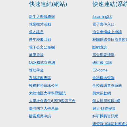
快速連結(網站)
快速連結(系統
新生入學服務網
iLearning3.0
就業徵才活動
電子郵件入口
求才訊息
洽公車輛線上申請
歷年校慶回顧
校園網路每日流量控
電子公文公布欄
斷網查詢
就學貸款
宿舍網管清單
ODF格式宣導網
研討會.演講
獎助學金
EZ-come
系所評鑑專區
會議場地查詢
校務財務資訊公開
全校會議查詢系統
大陸地區大學學歷甄試
興大捐款網
大學社會責任(USR)資訊平台
個人所得報帳e網
臺灣國立大學系統
興大-財物變賣
檔案應用申請
科研採購資訊網
研習暨演講活動報名