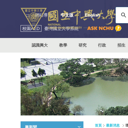
:::
網站導覽
中文版
English
校園
AED
臺灣國立大學系統
認識興大
教學
研究
行政
招生
首頁
最新消息
興新聞