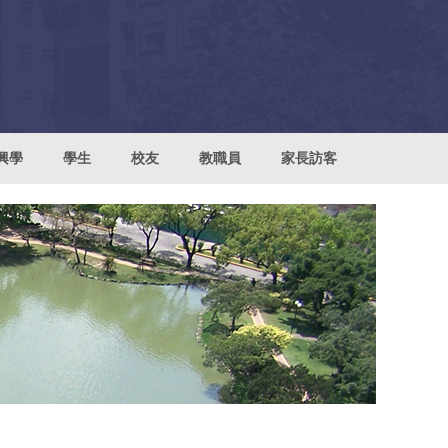
興學
學生
校友
教職員
家長訪客