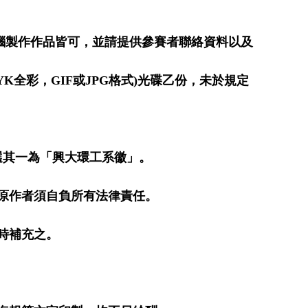
腦製作作品皆可，並請提供參賽者聯絡資料以及
YK
全彩，
GIF
或
JPG
格式
)
光碟乙份，未於規定
選其一為「興大環工系徽」。
原作者須自負所有法律責任。
時補充之。