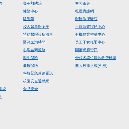
管
登革熱防治
興大市集
健諮中心
租屋資訊網
駐警隊
獸醫教學醫院
校內緊急報案亭
土壤調查試驗中心
特約醫院診所清單
有機農業推動中心
醫師諮詢時間
員工子女托嬰中心
心理諮商服務
圓廳餐廳資訊
學生保險
全校各單位場地收費標準
健康保險
興大校徽下載(AI檔)
學校緊急連絡電話
校園安全通報網
系統
食品安全
入