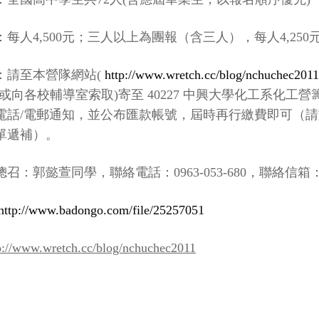
：每人
4,500
元；三人以上為團報（含三人），每人
4,250
：請至本營隊網站
(
http://www.wretch.cc/blog/nchuchec2011
或向各校輔導室索取
)
寄至
40227
中興大學化工系化工營
電話
/
電郵通知，並公布匯款帳號，屆時再行繳費即可（請
單遞補）。
總召：郭懿萱同學，聯絡電話：
0963-053-680
，聯絡信箱
http://www.badongo.com/file/25257051
p://www.wretch.cc/blog/nchuchec2011