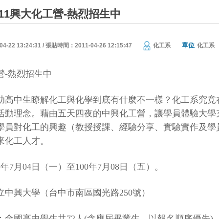
11興大化工營-熱烈招生中
單位
22 13:24:31 / 張貼時間：2011-04-26 12:15:47
化工系
化工系
營
-
熱烈招生中
助高中生瞭解化工與化學到底有什麼不一樣？化工系究竟
活動理念。藉由五天四夜的中興化工營，讓學員體驗大學
學員對化工的興趣（教授授課、經驗分享、實驗實作及學
來化工人才。
0
年
7
月
04
日（一）至
100
年
7
月
08
日（五）。
立中興大學（台中市南區國光路
250
號）
：全國高中學生共
72
人
(
含應屆畢業生，以報名順序優先
)