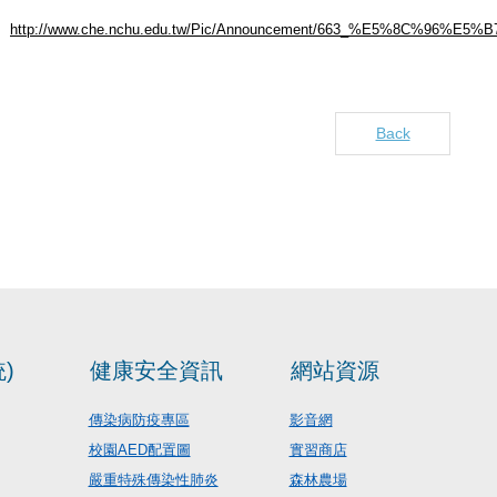
http://www.che.nchu.edu.tw/Pic/Announcement/663_%E5%8C%96%E5
Back
)
健康安全資訊
網站資源
傳染病防疫專區
影音網
校園AED配置圖
實習商店
嚴重特殊傳染性肺炎
森林農場