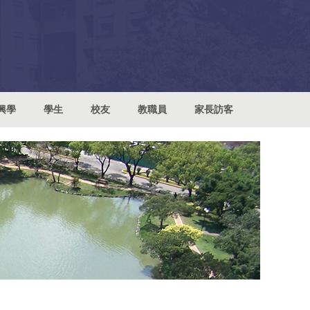
興學
學生
校友
教職員
家長訪客