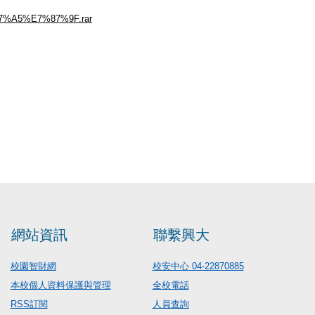
%B7%A5%E7%87%9F.rar
網站資訊
聯繫興大
校園智財網
校安中心 04-22870885
本校個人資料保護與管理
全校電話
RSS訂閱
人員查詢