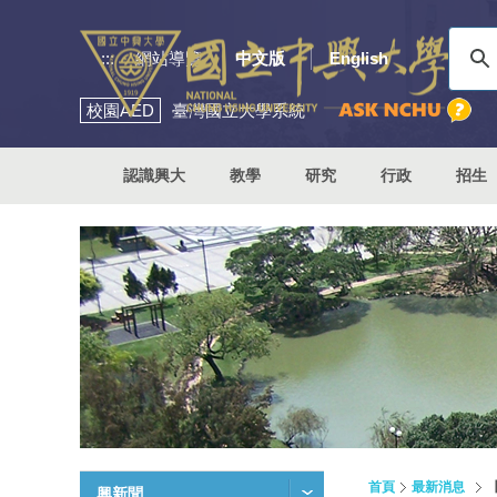
:::
網站導覽
中文版
English
校園
AED
臺灣國立大學系統
認識興大
教學
研究
行政
招生
首頁
最新消息
興新聞