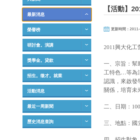
【活動】20
最新消息
更新時間：2011-04-
榮譽榜
研討會。演講
2011
興大化工
獎學金。貸款
一、宗旨：幫
工特色
…
等為
招生。徵才。就業
認識，來啟發
關係，培育未
活動消息
二、日期：
10
最近一周新聞
歷史消息查詢
三、地點：國
四、招生對象