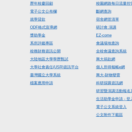
歷年校慶回顧
校園網路每日流量控
電子公文公布欄
斷網查詢
就學貸款
宿舍網管清單
ODF格式宣導網
研討會.演講
獎助學金
EZ-come
系所評鑑專區
會議場地查詢
校務財務資訊公開
全校會議查詢系統
大陸地區大學學歷甄試
興大捐款網
大學社會責任(USR)資訊平台
個人所得報帳e網
臺灣國立大學系統
興大-財物變賣
檔案應用申請
科研採購資訊網
研習暨演講活動報名
生活助學金申請 - 登
電子公文系統登入
公文附件下載區