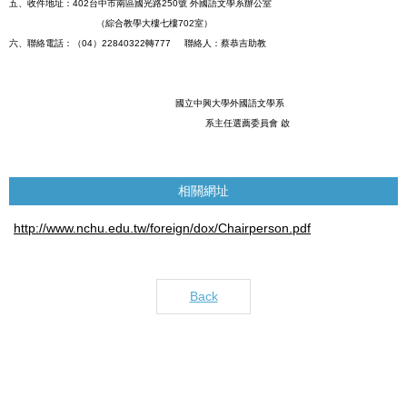
五、
收件地址：
402
台中市南區國光路
250
號
外國語文學系辦公室
（綜合教學大樓七樓
702
室）
六、
聯絡電話：（
04
）
22840322
轉
777
聯絡人：蔡恭吉助教
國立中興大學外國語文學系
系主任選薦委員會
啟
相關網址
http://www.nchu.edu.tw/foreign/dox/Chairperson.pdf
Back