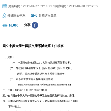
更新時間：2011-04-27 09:10:21 / 張貼時間：2011-04-28 09:12:55
單位
外國語文學系
外國語文學系
分享
16,065
國立中興大學外國語文學系誠徵系主任啟事
一、
資格：
（一）本系專
任副
教授以上，其資格業經教育部審定者。
（二）外校相同或相關單位之（副）教授或（副）研究員，
經系、院教評會通過提聘為本系專任教師者。
（三）本
系系主任選薦及解聘辦法請詳見
http://www.nchu.edu.tw/foreign/dox/Chairperson.pdf
二、
任期：
100
年
8
月
1
日
至
103
年
7
月
31
日
三、
依「國立中興大學外國語文學系系主任選薦及解聘辦法」辦理。
四、
100
年
5
月
2
日起接受候選人登記，登記截止時間為
100
年
5
月
13
日
下午
4
點止。