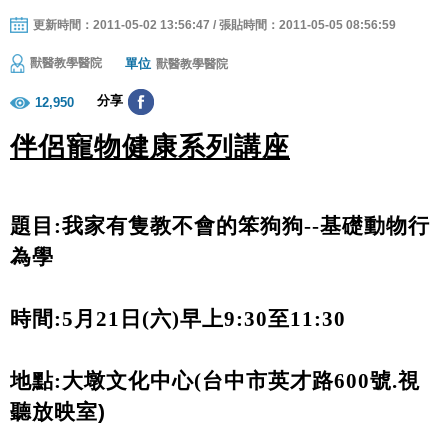
更新時間：2011-05-02 13:56:47 / 張貼時間：2011-05-05 08:56:59
單位
獸醫教學醫院
獸醫教學醫院
分享
12,950
伴侶寵物健康系列講座
題目
:
我家有隻教不會的笨狗狗
--
基礎動物行
為學
時間
:
5
月
21
日
(
六
)
早上
9:30
至
11:30
地點
:
大墩文化中心
(
台中市英才路
600
號.
視
聽放映室
)