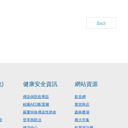
Back
)
健康安全資訊
網站資源
傳染病防疫專區
影音網
校園AED配置圖
實習商店
嚴重特殊傳染性肺炎
森林農場
管
登革熱防治
興大市集
健諮中心
租屋資訊網