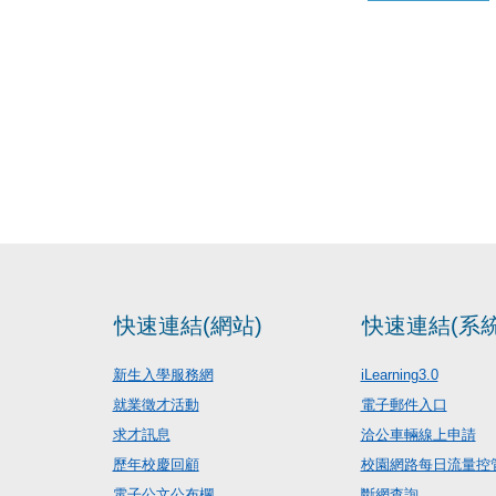
快速連結(網站)
快速連結(系統
新生入學服務網
iLearning3.0
就業徵才活動
電子郵件入口
求才訊息
洽公車輛線上申請
歷年校慶回顧
校園網路每日流量控
電子公文公布欄
斷網查詢