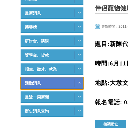
伴侶寵物健康
最新消息
更新時間：2011-06-
榮譽榜
研討會。演講
題目
:新陳
獎學金。貸款
時間
:
6月11
招生。徵才。就業
地點
:
大墩
活動消息
最近一周新聞
報名電話
: 
歷史消息查詢
相關網址