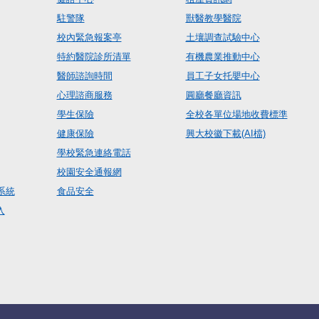
駐警隊
獸醫教學醫院
校內緊急報案亭
土壤調查試驗中心
特約醫院診所清單
有機農業推動中心
醫師諮詢時間
員工子女托嬰中心
心理諮商服務
圓廳餐廳資訊
學生保險
全校各單位場地收費標準
健康保險
興大校徽下載(AI檔)
學校緊急連絡電話
校園安全通報網
系統
食品安全
入