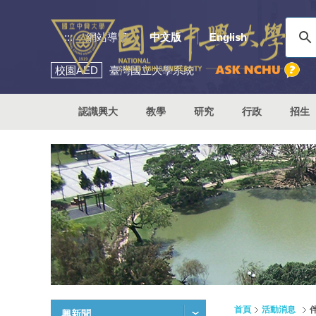
:::
網站導覽
中文版
English
校園
AED
臺灣國立大學系統
認識興大
教學
研究
行政
招生
首頁
活動消息
興新聞