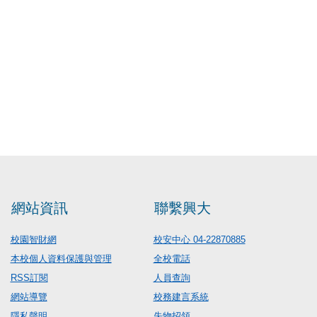
網站資訊
聯繫興大
校園智財網
校安中心 04-22870885
本校個人資料保護與管理
全校電話
RSS訂閱
人員查詢
網站導覽
校務建言系統
隱私聲明
失物招領