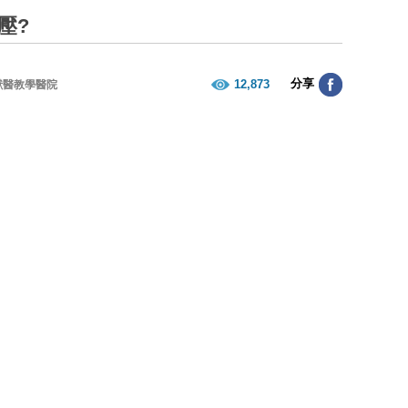
壓?
分享
12,873
獸醫教學醫院