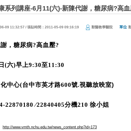
系列講座-6月11(六)-新陳代謝，糖尿病?高血
單位
09 11:32:57 / 張貼時間：2011-05-09 09:16:19
獸醫教學醫院
代謝，糖尿病?高血壓?
日
(
六
)
早上
9:30
至
11:30
文化中心
(
台中市英才路
600
號.
視聽放映室
)
04-22870180
∕
22840405
分機
210
徐
小姐
http://www.vmth.nchu.edu.tw/news_content.php?id=173