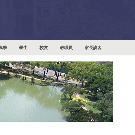
興學
學生
校友
教職員
家長訪客