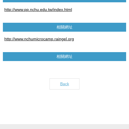
http://www.pp.nchu.edu.tw/index.html
相關網址
http://www.nchumicrocamp.raingel.org
相關網址
Back