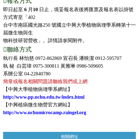

報名方式
即日起至
6
月
10
日止，填妥報名表後將匯票及報名表以掛號
方式寄至「
402
台中市南區國光路
250
號國立中興大學植物病理學系轉第十一
屆微生物與生
物科技研習營收」。詳情請參閱附件。

聯
絡方式
執行長
林怡慈
0972-862869
宣召長
潘映潔
0912-595707
執 秘
白芸瑋
0975-300811
黃雅琳
0986-509605
系辦公室
04-22840780
簡章或報名相關問題請聯絡我們或上網
【中興大學植物病理學系網址】
http://www.pp.nchu.edu.tw/index.html
【中興植病微生物營官方網站】
http://www.nchumicrocamp.raingel.org
相關網址