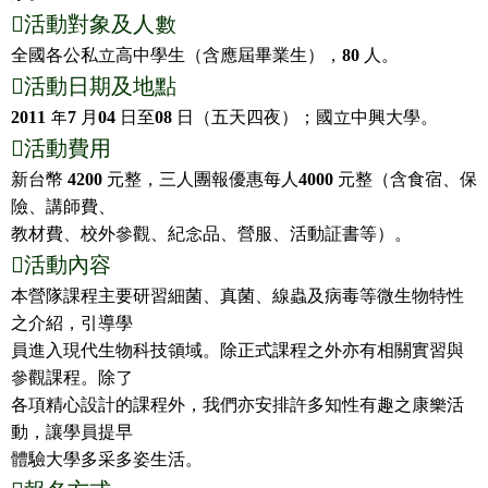

活動對象及人
數
全國各公私立高中學生（含應屆畢業生），
80
人。

活動日期及地點
2011
年
7
月
04
日至
08
日（五天四夜）；國立中興大學。

活動費用
新台幣
4200
元整，三人團報優惠每人
4000
元整（含食宿、保
險、講師費、
教材費、校外參觀、紀念品、營服、活動証書等）。

活動內容
本營隊課程主要研習細菌、真菌、線蟲及病毒等微生物特性
之介紹，引導學
員進入現代生物科技領域。除正式課程之外亦有相關實習與
參觀課程。除了
各項精心設計的課程外，我們亦安排許多知性有趣之康樂活
動，讓學員提早
體驗大學多采多姿生活。