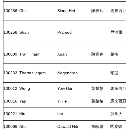
100266
Chin
Siong Hei
陳祥熙
馬來西亞
100258
Shah
Pramod
尼泊爾
100089
Tran Thanh
Xuan
陳青春
越南
100233
Tharmalingam
Nagendran
印度
100012
Wong
Yew Hui
黄耀慧
馬來西亞
100016
Yap
Yi He
葉貽赫
馬來西亞
100221
Niu
Ian
加拿大
100066
Nfor
Oswald Ndi
符歐思
喀麥隆