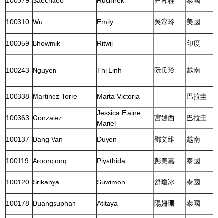
100079
Saechaeo
Ruchirek
尹湘桂
泰國
100310
Wu
Emily
吳淳玲
美國
100059
Bhowmik
Ritwij
印度
100243
Nguyen
Thi Linh
阮氏玲
越南
100338
Martinez Torre
Marta Victoria
巴拉圭
Jessica Elaine
100363
Gonzalez
宮媫西
巴拉圭
Mariel
100137
Dang Van
Duyen
鄧文維
越南
100119
Aroonpong
Piyathida
彭美嘉
泰國
100120
Srikanya
Suwimon
舒瓊冰
泰國
100178
Duangsuphan
Atitaya
陽姍珊
泰國