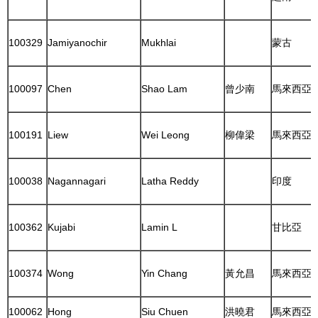
100329
Jamiyanochir
Mukhlai
蒙古
100097
Chen
Shao Lam
曾少南
馬來西亞
100191
Liew
Wei Leong
柳偉梁
馬來西亞
100038
Nagannagari
Latha Reddy
印度
100362
Kujabi
Lamin L
甘比亞
100374
Wong
Yin Chang
黃允昌
馬來西亞
100062
Hong
Siu Chuen
洪曉君
馬來西亞