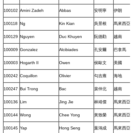
100102
Amini Zadeh
Abbas
安明寧
伊朗
100118
Ng
Kin Kian
吳景根
馬來西亞
100129
Nguyen
Duc Khuyen
阮德勸
越南
100009
Gonzalez
Alcibiades
孔安爾
巴拿馬
100003
Hogarth II
Owen
侯歐文
美國
100242
Coquillon
Olivier
勾吉雍
海地
100247
Bui Trong
Bac
裴仲北
越南
100136
Lim
Jing Jie
林靖傑
馬來西亞
100144
Wong
Chee Yong
黃致榮
馬來西亞
100145
Yap
Hong Seng
葉鴻成
馬來西亞