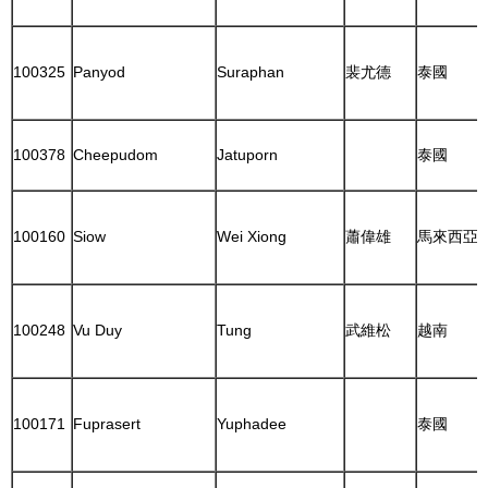
100325
Panyod
Suraphan
裴尤德
泰國
100378
Cheepudom
Jatuporn
泰國
100160
Siow
Wei Xiong
蕭偉雄
馬來西亞
100248
Vu Duy
Tung
武維松
越南
100171
Fuprasert
Yuphadee
泰國