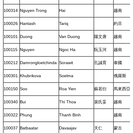
100314
Nguyen Trong
Hai
越南
100026
Hantash
Tariq
約旦
100101
Duong
Van Duong
陽文唐
越南
100115
Nguyen
Ngoc Ha
阮玉河
越南
100212
Damrongloetchinda
Sorawit
孔誠育
泰國
100301
Khubrikova
Soelma
俄羅斯
100150
Soo
Roa Yien
蘇若衍
馬來西亞
100340
Bui
Thi Thoa
裴氏妥
越南
100322
Phung
Thanh Binh
越南
100037
Batbaatar
Davaajav
天仁
蒙古