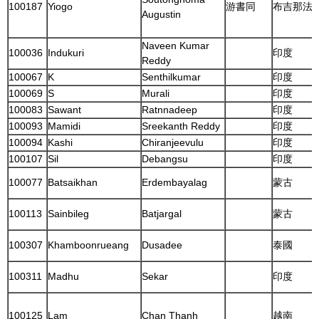
100187
Yiogo
游書同
布吉那法
Augustin
Naveen Kumar
100036
Indukuri
印度
Reddy
100067
K
Senthilkumar
印度
100069
S
Murali
印度
100083
Sawant
Ratnnadeep
印度
100093
Mamidi
Sreekanth Reddy
印度
100094
Kashi
Chiranjeevulu
印度
100107
Sil
Debangsu
印度
100077
Batsaikhan
Erdembayalag
蒙古
100113
Sainbileg
Batjargal
蒙古
100307
Khamboonrueang
Dusadee
泰國
100311
Madhu
Sekar
印度
100125
Lam
Chan Thanh
越南