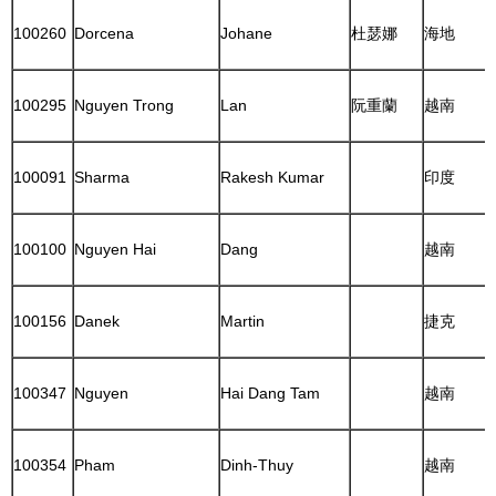
100260
Dorcena
Johane
杜瑟娜
海地
100295
Nguyen Trong
Lan
阮重蘭
越南
100091
Sharma
Rakesh Kumar
印度
100100
Nguyen Hai
Dang
越南
100156
Danek
Martin
捷克
100347
Nguyen
Hai Dang Tam
越南
100354
Pham
Dinh-Thuy
越南