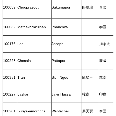
100039
Chooprasoot
Sukumaporn
路曉瑜
泰國
100032
Methakornkulnan
Phanchita
泰國
100176
Lee
Joseph
加拿大
100228
Chesala
Pattaporn
泰國
100381
Tran
Bich Ngoc
陳璧玉
越南
100227
Laskar
Jakir Hussain
韓森
印度
100281
Suriya-amornchai
Wantachai
蔡天寶
泰國