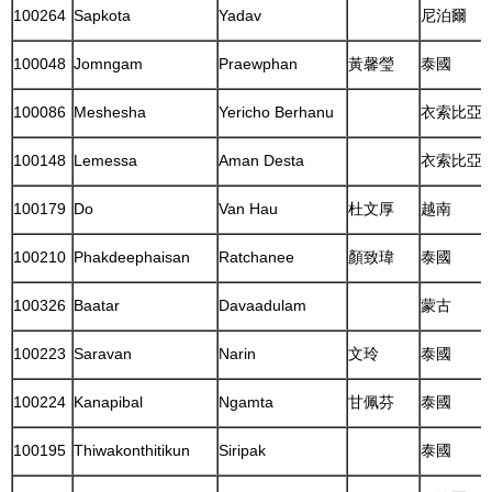
100264
Sapkota
Yadav
尼泊爾
100048
Jomngam
Praewphan
黃馨瑩
泰國
100086
Meshesha
Yericho Berhanu
衣索比亞
100148
Lemessa
Aman Desta
衣索比亞
100179
Do
Van Hau
杜文厚
越南
100210
Phakdeephaisan
Ratchanee
顏致瑋
泰國
100326
Baatar
Davaadulam
蒙古
100223
Saravan
Narin
文玲
泰國
100224
Kanapibal
Ngamta
甘佩芬
泰國
100195
Thiwakonthitikun
Siripak
泰國