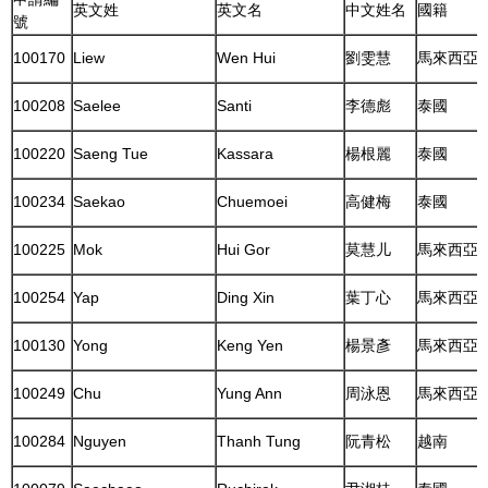
英文姓
英文名
中文姓名
國籍
號
100170
Liew
Wen Hui
劉雯慧
馬來西亞
100208
Saelee
Santi
李德彪
泰國
100220
Saeng Tue
Kassara
楊根麗
泰國
100234
Saekao
Chuemoei
高健梅
泰國
100225
Mok
Hui Gor
莫慧儿
馬來西亞
100254
Yap
Ding Xin
葉丁心
馬來西亞
100130
Yong
Keng Yen
楊景彥
馬來西亞
100249
Chu
Yung Ann
周泳恩
馬來西亞
100284
Nguyen
Thanh Tung
阮青松
越南