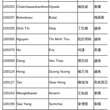
100253
Chatchawankanthon
Viyada
楊桂娗
泰國
100297
Bolsoboev
Bulat
俄羅斯
100335
Dinh Thi
Diep
丁氏蝶
越南
100355
Nguyen
Thi Minh Thu
阮氏明秋
越南
100370
Ho
Eric
何謙
美國
100058
Dang
Van Thac
鄧文碩
越南
100124
Hong
Duong Vuong
楊王鴻
越南
100127
Tan
Siew Hong
陳瑞鴻
馬來西亞
100163
Wangkitkaset
Amarin
王如超
泰國
100190
Sae Yang
Somchai
韋傳賢
泰國