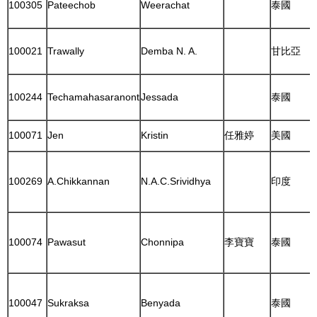
100305
Pateechob
Weerachat
泰國
100021
Trawally
Demba N. A.
甘比亞
100244
Techamahasaranont
Jessada
泰國
100071
Jen
Kristin
任雅婷
美國
100269
A.Chikkannan
N.A.C.Srividhya
印度
100074
Pawasut
Chonnipa
李寶寶
泰國
100047
Sukraksa
Benyada
泰國