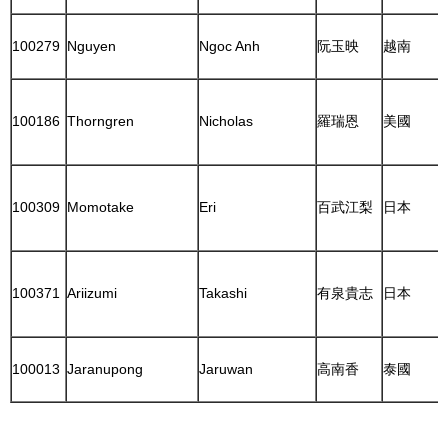
100279
Nguyen
Ngoc Anh
阮玉映
越南
100186
Thorngren
Nicholas
羅瑞恩
美國
100309
Momotake
Eri
百武江梨
日本
100371
Ariizumi
Takashi
有泉貴志
日本
100013
Jaranupong
Jaruwan
高南香
泰國