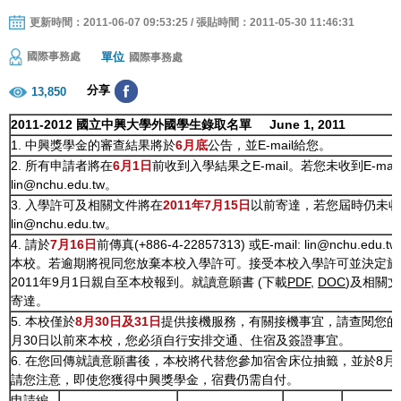
更新時間：2011-06-07 09:53:25 / 張貼時間：2011-05-30 11:46:31
單位
國際事務處
國際事務處
分享
13,850
2011-2012 國立中興大學外國學生錄取名單 June 1, 2011
1. 中興獎學金的審查結果將於
6月底
公告，並E-mail給您。
2. 所有申請者將在
6月1日
前收到入學結果之E-mail。若您未收到E-mai
lin@nchu.edu.tw。
3. 入學許可及相關文件將在
2011年7月15日
以前寄達，若您屆時仍未收
lin@nchu.edu.tw。
4. 請於
7月16日
前傳真(+886-4-22857313) 或E-mail: lin@nchu.
本校。若逾期將視同您放棄本校入學許可。接受本校入學許可並決定於2
2011年9月1日親自至本校報到。就讀意願書 (下載
PDF
,
DOC
)及相關
寄達。
5. 本校僅於
8月30日及31日
提供接機服務，有關接機事宜，請查閱您的
月30日以前來本校，您必須自行安排交通、住宿及簽證事宜。
6. 在您回傳就讀意願書後，本校將代替您參加宿舍床位抽籤，並於8
請您注意，即使您獲得中興獎學金，宿費仍需自付。
申請編