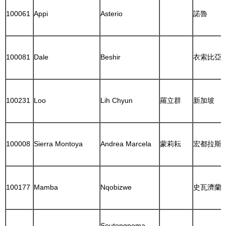
100061
Appi
Asterio
諾魯
100081
Dale
Beshir
衣索比亞
100231
Loo
Lih Chyun
羅立群
新加坡
100008
Sierra Montoya
Andrea Marcela
蒙莉耘
宏都拉斯
100177
Mamba
Nqobizwe
史瓦濟蘭
Soutongnoma