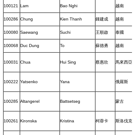
100121
Lam
Bao Nghi
越南
100286
Chung
Kien Thanh
鍾建成
越南
100080
Saewang
Suchi
王順啟
泰國
100068
Duc Dung
To
蘇德勇
越南
100031
Chua
Hui Sing
蔡惠欣
馬來西亞
100222
Yatsenko
Yana
俄羅斯
100285
Altangerel
Battsetseg
蒙古
100261
Kironska
Kristina
柯蓉卡
斯洛伐克