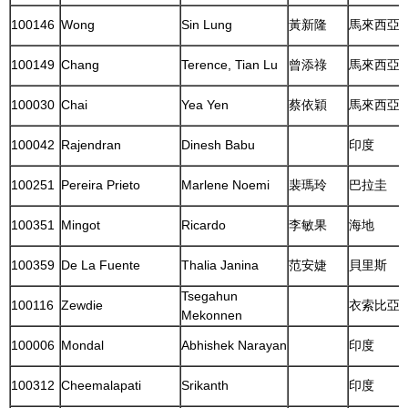
100146
Wong
Sin Lung
黃新隆
馬來西亞
100149
Chang
Terence, Tian Lu
曾添祿
馬來西亞
100030
Chai
Yea Yen
蔡依穎
馬來西亞
100042
Rajendran
Dinesh Babu
印度
100251
Pereira Prieto
Marlene Noemi
裴瑪玲
巴拉圭
100351
Mingot
Ricardo
李敏果
海地
100359
De La Fuente
Thalia Janina
范安婕
貝里斯
Tsegahun
100116
Zewdie
衣索比亞
Mekonnen
100006
Mondal
Abhishek Narayan
印度
100312
Cheemalapati
Srikanth
印度