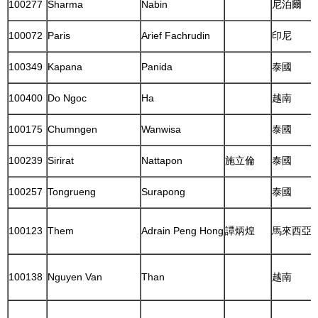
100277
Sharma
Nabin
尼泊爾
100072
Paris
Arief Fachrudin
印尼
100349
Kapana
Panida
泰國
100400
Do Ngoc
Ha
越南
100175
Chumngen
Wanwisa
泰國
100239
Sirirat
Nattapon
施立倫
泰國
100257
Tongrueng
Surapong
泰國
100123
Them
Adrain Peng Hong
譚炳煌
馬來西亞
100138
Nguyen Van
Than
越南