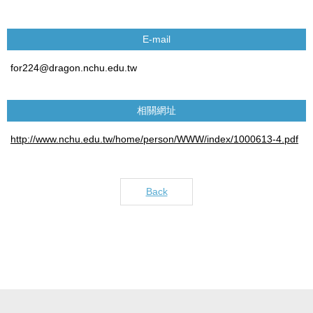
E-mail
for224@dragon.nchu.edu.tw
相關網址
http://www.nchu.edu.tw/home/person/WWW/index/1000613-4.pdf
Back