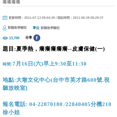
癢癢癢癢
更新時間：2011-07-13 09:04:39 / 張貼時間：2011-06-29 08:29:37
單位
獸醫教學醫院
獸醫教學醫院
分享
13,700
題目:夏季熱，癢癢癢癢癢--皮膚保健(一)
7
月
16
日
(
六
)
早上
9:30
至
11:30
時間
:
地點
:
大墩文化中心
(
台中市英才路
600
號.
視
聽放映室
)
報名電話
: 04-22870180
∕
22840405
分機
210
徐
小姐