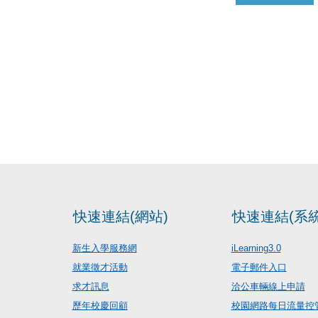
快速連結(網站)
快速連結(系統
新生入學服務網
iLearning3.0
就業徵才活動
電子郵件入口
求才訊息
洽公車輛線上申請
歷年校慶回顧
校園網路每日流量控