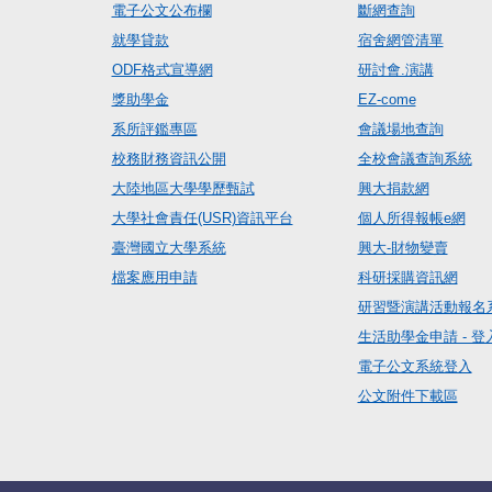
電子公文公布欄
斷網查詢
就學貸款
宿舍網管清單
ODF格式宣導網
研討會.演講
獎助學金
EZ-come
系所評鑑專區
會議場地查詢
校務財務資訊公開
全校會議查詢系統
大陸地區大學學歷甄試
興大捐款網
大學社會責任(USR)資訊平台
個人所得報帳e網
臺灣國立大學系統
興大-財物變賣
檔案應用申請
科研採購資訊網
研習暨演講活動報名
生活助學金申請 - 登
電子公文系統登入
公文附件下載區