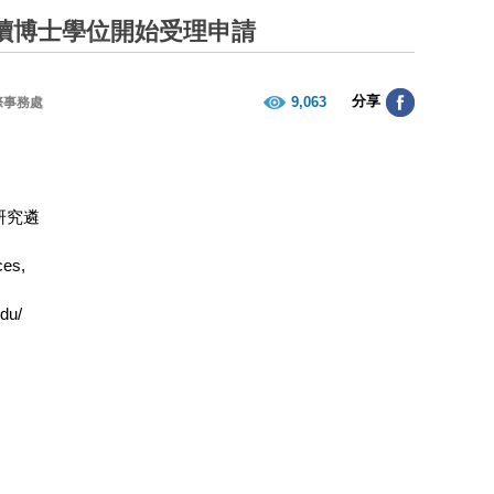
攻讀博士學位開始受理申請
分享
9,063
際事務處
研究遴
es,
u/