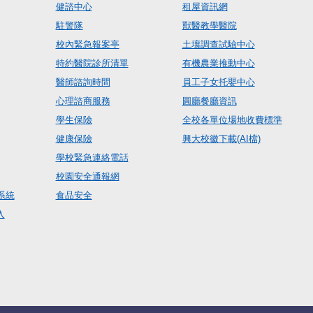
健諮中心
租屋資訊網
駐警隊
獸醫教學醫院
校內緊急報案亭
土壤調查試驗中心
特約醫院診所清單
有機農業推動中心
醫師諮詢時間
員工子女托嬰中心
心理諮商服務
圓廳餐廳資訊
學生保險
全校各單位場地收費標準
健康保險
興大校徽下載(AI檔)
學校緊急連絡電話
校園安全通報網
系統
食品安全
入