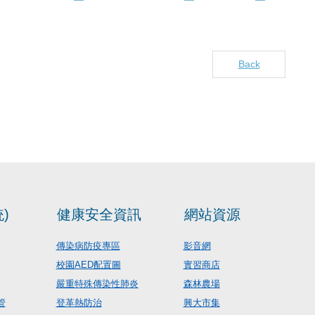
Back
)
健康安全資訊
網站資源
傳染病防疫專區
影音網
校園AED配置圖
實習商店
嚴重特殊傳染性肺炎
森林農場
管
登革熱防治
興大市集