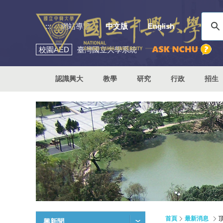
:::
網站導覽
中文版
English
校園
AED
臺灣國立大學系統
認識興大
教學
研究
行政
招生
首頁
最新消息
興新聞