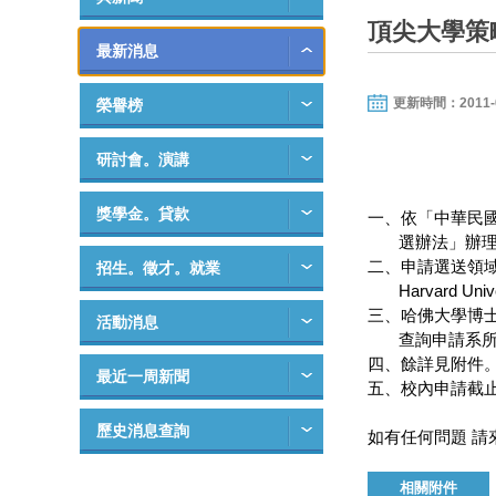
頂尖大學策
最新消息
更新時間：2011-07-
榮譽榜
研討會。演講
獎學金。貸款
一、依「中華民
選辦法」辦理
二、申請選送領域之領域以
招生。徵才。就業
Harvard Un
三、哈佛大學博士班入
活動消息
查詢申請系所
四、餘詳見附件
最近一周新聞
五、校內申請截止
歷史消息查詢
如有任何問題 請來電
相關附件