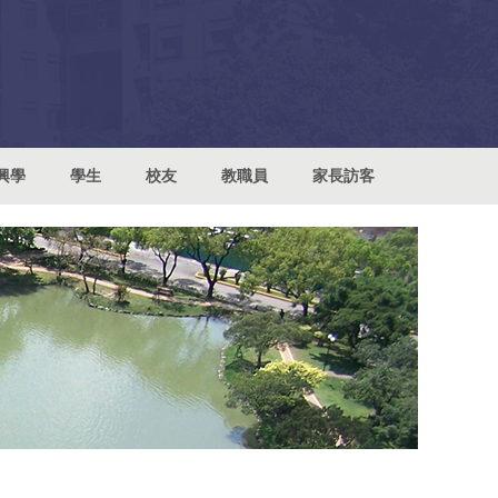
興學
學生
校友
教職員
家長訪客