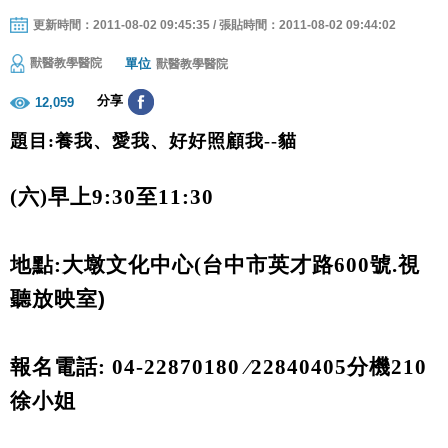
更新時間：2011-08-02 09:45:35 / 張貼時間：2011-08-02 09:44:02
單位
獸醫教學醫院
獸醫教學醫院
分享
12,059
題目:養我、愛我、好好照顧我--貓
(
六
)
早上
9:30
至
11:30
地點
:
大墩文化中心
(
台中市英才路
600
號.
視
聽放映室
)
報名電話
: 04-22870180
∕
22840405
分機
210
徐
小姐