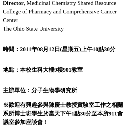
Director
, Medicinal Chemistry Shared Resource
College of Pharmacy and
Comprehensive Cancer
Center
The Ohio State University
時間：
2011
年
08
月
12
日
(
星期五
)
上午
10
點
30
分
地點：本校生科大樓
9
樓
901
教室
主辦單位：分子生物學研究所
※歡迎有興趣參與陳慶士教授實驗室工作之
相關
系所博士班學生
於當天下午
1
點
30
分至
本所
911
會
議室參加座談會！