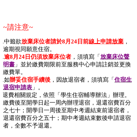
~
請注意
~
1.
中籤欲
放棄床位者請於
8
月
24
日前
線上申請放棄
，
逾期視同願意住宿。
.
逾
8
月
24
日仍須放棄床位者
，須填寫「
放棄床位聲
明書
」並於繳費期限前至服務中心申請註銷並更換
繳費單。
.
如
辦妥住宿手續後
，因故退宿者，須填寫「
住宿生
退宿申請表
」。
*
退費相關規定，依照「學生住宿輔導辦法」辦理。
繳費後至開學日起一周內辦理退宿，退還宿費百分
之七十；開學日一周後至期中考週結束前退宿者，
退還宿費百分之五十；期中考週結束數後申請退宿
者，全數不予退還。