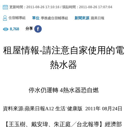
更新時間：2011-08-26 17:10:16 / 張貼時間：2011-08-26 17:07:04
單位
新聞來源
住宿輔導組
學務處住宿輔導組
蘋果日報
分享
8,768
租屋情報
-
請注意自家使用的電
熱水器
停水仍運轉
4
熱水器恐自燃
資料來源
:
蘋果日報
A12
生活˙健康版
2011
年
08
月
24
日
【王玉樹、戴安瑋、朱正庭╱台北報導】經濟部