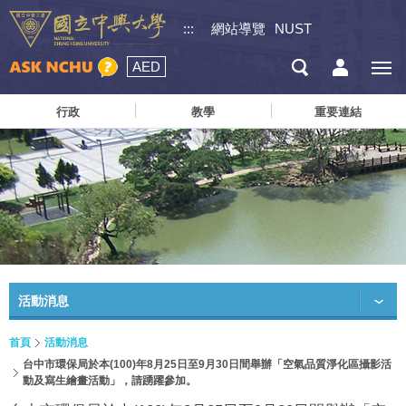
:::
網站導覽
NUST
AED
行政
教學
重要連結
活動消息
首頁
活動消息
台中市環保局於本(100)年8月25日至9月30日間舉辦「空氣品質淨化區攝影活
動及寫生繪畫活動」，請踴躍參加。