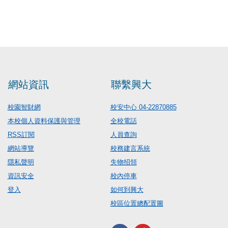
網站資訊
聯繫興大
校園智財網
校安中心 04-22870885
本校個人資料保護與管理
全校電話
RSS訂閱
人員查詢
網站導覽
校務建言系統
隱私聲明
失物招領
資訊安全
校內停車
登入
如何到興大
校區位置總配置圖