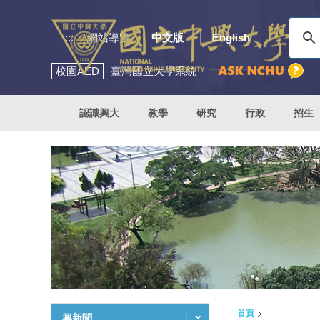
:::
網站導覽
中文版
English
校園
AED
臺灣國立大學系統
認識興大
教學
研究
行政
招生
首頁
興新聞