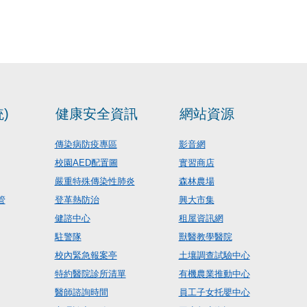
)
健康安全資訊
網站資源
傳染病防疫專區
影音網
校園AED配置圖
實習商店
嚴重特殊傳染性肺炎
森林農場
管
登革熱防治
興大市集
健諮中心
租屋資訊網
駐警隊
獸醫教學醫院
校內緊急報案亭
土壤調查試驗中心
特約醫院診所清單
有機農業推動中心
醫師諮詢時間
員工子女托嬰中心