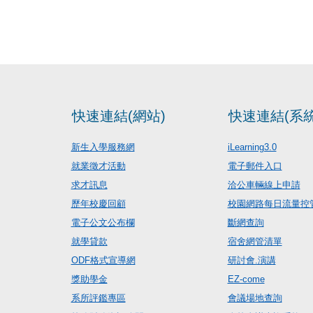
快速連結(網站)
快速連結(系統
新生入學服務網
iLearning3.0
就業徵才活動
電子郵件入口
求才訊息
洽公車輛線上申請
歷年校慶回顧
校園網路每日流量控
電子公文公布欄
斷網查詢
就學貸款
宿舍網管清單
ODF格式宣導網
研討會.演講
獎助學金
EZ-come
系所評鑑專區
會議場地查詢