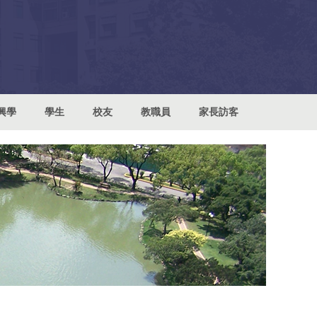
興學
學生
校友
教職員
家長訪客