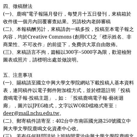
四、徵稿辦法
(
一
)
、鹿鳴”電子報隔月發行，每雙月十五日發刊，來稿箱於
收件後一個月內回覆審查結果。另請校內老師審稿
(
二
)
、本報稿酬另計，來稿請勿一稿多投，投稿至本電子報之
內容，均於
Creative Commons (
創用
CC)
之「標示姓名、非
商業性、不可改作」的前提下，免費供大眾自由散佈。
(
三
)
、來稿語言不拘，篇幅以
300
字
~5000
字為限，歡迎檢附
圖表或照片，請標明出處並做說明。
五、注意事項
(
一
)
、賜稿請至國立中興大學文學院網站下載投稿人基本資料
表，連同稿件以電子郵件附加檔方式，並於標題註明「投稿
鹿鳴電子報
-
投稿主題」，如：「投稿鹿鳴電子報
-
藝術迴
廊」，圖片以
JPEG
格式，文字以
WORD
檔格式寄至：
deer@mail.nchu.edu.tw
。
(
二
)
、郵寄稿件請寄至：
402
台中市南區國光路
250
號國立中
興大學文學院鹿鳴文化資產中心收。
(
三
)
、若有任何疑問請於上班時間電洽中興大學文學院鹿鳴文