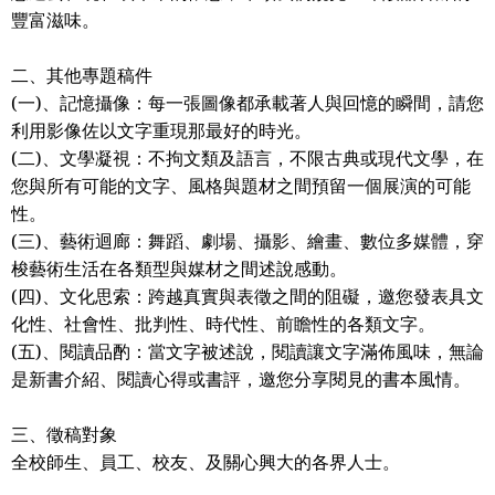
豐富滋味。
二、其他專題稿件
(
一
)
、記憶攝像：每一張圖像都承載著人與回憶的瞬間，請您
利用影像佐以文字重現那最好的時光。
(
二
)
、文學凝視：
不拘文類及語言，不限古典或現代文
學，在
您與所有可能的文字、風格與題材之間預留一個展演的可能
性
。
(
三
)
、藝術迴廊：舞蹈、劇場、
攝影、繪畫、數位多媒體，穿
梭藝術生活在各類型與媒材之間述說感動。
(
四
)
、文化思索：跨越真實與表徵之間的阻礙，邀您發表
具文
化性、社會性、批判性、時代性、前瞻性的各類文字。
(
五
)
、閱讀品酌：
當文字被述說，閱讀讓文字滿佈風味，無論
是新書介紹、閱讀心得或書評，邀您分享閱見的書本風情。
三、徵稿對象
全校師生、員工、校友、及關心興大的各界人士。