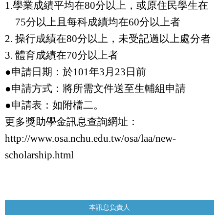
1.
學業成績平均在
80
分以上，或原住民學生在
75
分以上且每科成績均在
60
分以上者
2.
操行成績在
80
分以上，未受記過以上處分者
3.
體育成績在
70
分以上者
●申請日期：於
101
年
3
月
23
日前
●申請方式：將所需文件送至生輔組申請
●申請表：如附檔二。
更多獎助學金訊息查詢網址：
http://www.osa.nchu.edu.tw/osa/laa/new-
scholarship.html
本訊息負責人