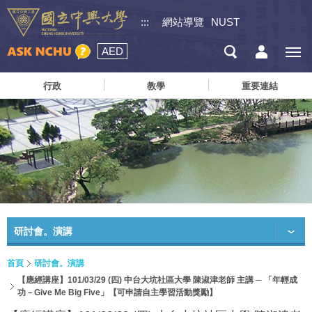
:::
網站導覽
NUST
AED
行政
教學
重要連結
研討會。演講
首頁
研討會。演講
【應經講座】101/03/29 (四) 中台大坑社區大學 陳淑津老師 主講 ─ 「年輕成
功－Give Me Big Five」【可申請自主學習活動獎勵】