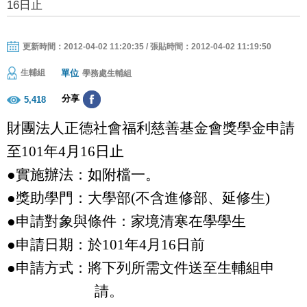
16日止
更新時間：2012-04-02 11:20:35 / 張貼時間：2012-04-02 11:19:50
單位
生輔組
學務處生輔組
分享
5,418
財團法人正德社會福利慈善基金會獎學金
申請
至
101
年
4
月
16
日止
●實施辦法：如附檔一。
●獎助學門：大學部
(
不含
進修部、延修生
)
●申請對象與條件：
家境清寒在學學生
●申請日期：於
101
年
4
月
16
日前
●申請方式：將下列所需文件送至生輔組申
請。