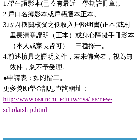
1.
學生證影本
(
已蓋有最近一學期註冊章
)
。
2.
戶口名簿影本或戶籍謄本正本。
3.
政府機關核發之低收入戶證明書
(
正本
)
或村
里長清寒證明（正本）或身心障礙
手冊影本
（本人或家長皆可）
，三種擇一。
4.
前述檢具之證明文件，若未備齊者，視為無
效件，恕不予受理。
●申請表：如附檔二。
更多獎助學金訊息查詢網址：
http://www.osa.nchu.edu.tw/osa/laa/new-
scholarship.html