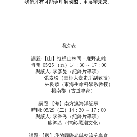
我們才有可能更理解國際，更展望未來。
場次表
講題
:
【山】縱橫山林間－鹿野忠雄
時間
: 05/25
（五）
14
：
30
～
17
：
00
與談人
:
李彥旻（記錄片導演）
張素玢（臺師大臺史所副教授）
林良恭（東海生命科學系教授）
楊南郡（古道專家）
講題
:
【海】南方澳海洋記事
時間
: 05/29
（二）
14
：
30
～
17
：
00
與談人
:
李香秀（紀錄片導演）
廖鴻基（作家
/
黑潮文化）
講題
:
【觀】我的國際參與交流分享會