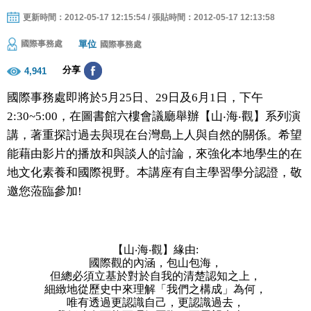
更新時間：2012-05-17 12:15:54 / 張貼時間：2012-05-17 12:13:58
單位
國際事務處
國際事務處
分享
4,941
國際事務處即將於
5
月
25
日
、
29
日及
6
月
1
日
，下午
2:30~5:00
，在圖書館六樓會議廳舉辦【山
‧
海
‧
觀】系列演
講，著重探討過去與現在台灣島上人與自然的關係。希望
能藉由影片的播放和與談人的討論，來強化本地學生的在
地文化素養和國際視野。本講座有自主學習學分認證，
敬
邀您蒞臨參加
!
【山‧海‧觀】緣由
:
國際觀的內涵，包山包海，
但總必須立基於對於自我的清楚認知之上，
細緻地從歷史中來理解「我們之構成」為何，
唯有透過更認識自己，更認識過去，