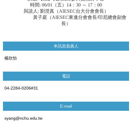
時間
: 06/01
（五）
14
：
30
～
17
：
00
與談人
:
劉澄真（
AIESEC
台大分會會長）
黃子庭（
AIESEC
東逢分會會長
/
印尼總會副會
長）
本訊息負責人
楊欣怡
電話
04-2284-0206#31
E-mail
syang@nchu.edu.tw