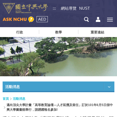
:::
網站導覽
NUST
AED
行政
教學
重要連結
活動消息
首頁
活動消息
邁向頂尖大學計畫「高等教育論壇—人才延攬及留任」訂於101年6月5日假中
興大學圖書館舉行，請踴躍報名參加!