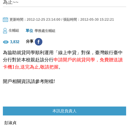
為止~~
更新時間：2012-12-25 23:14:00 / 張貼時間：2012-05-30 15:22:21
單位
生輔組
學務處生輔組
分享
3,832
為協助就貸同學順利運用「線上申貸」對保，臺灣銀行臺中
分行對於本校親赴該分行
申請開戶的就貸同學，免費贈送讀
卡機
1
台,送完為止,敬請把握
。
開戶相關資訊請參考附檔!
本訊息負責人
彭淑貞