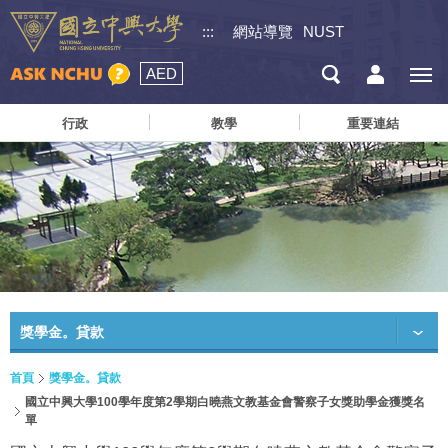
:::
網站導覽
NUST
AED
行政
教學
重要連結
獎學金。貸款
首頁
獎學金。貸款
國立中興大學100學年度第2學期白曉燕文教基金會警察子女獎助學金獲獎名
單