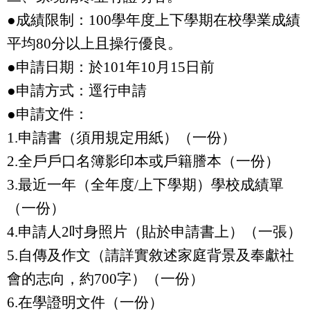
●成績限制：100學年度
上下學期在校學業成績
平均
80
分以上且操行優良。
●申請日期：於
101
年
10
月
15
日前
●申請方式：逕行申請
●申請文件：
1.
申請書（須用規定用紙）（一份）
2.
全戶戶口名簿影印本或戶籍謄本（一份）
3.
最近一年（全年度
/
上下學期）學校成績單
（一份）
4.
申請人
2
吋身照片（貼於申請書上）（一張）
5.
自傳及作文（請詳實敘述家庭背景及奉獻社
會的志向，約
700
字）（一份）
6.
在學證明文件（一份）